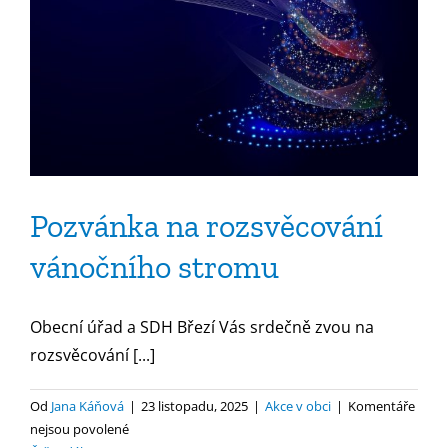
Pozvánka na rozsvěcování
vánočního stromu
Obecní úřad a SDH Březí Vás srdečně zvou na
rozsvěcování [...]
Od
Jana Káňová
|
23 listopadu, 2025
|
Akce v obci
|
Komentáře
u
nejsou povolené