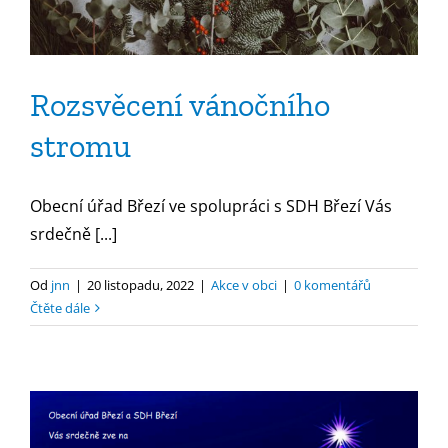
Rozsvěcení vánočního
stromu
Obecní úřad Březí ve spolupráci s SDH Březí Vás
srdečně [...]
Od
jnn
|
20 listopadu, 2022
|
Akce v obci
|
0 komentářů
Čtěte dále