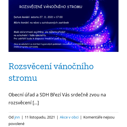
Rozsvěcení vánočního
stromu
Obecní úřad a SDH Březí Vás srdečně zvou na
rozsvěcení [...]
Od
jnn
|
11 listopadu, 2021
|
Akce v obci
|
Komentáře nejsou
u
povolené