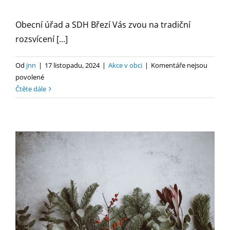
Obecní úřad a SDH Březí Vás zvou na tradiční
rozsvícení [...]
Od
jnn
|
17 listopadu, 2024
|
Akce v obci
|
Komentáře nejsou
u
povolené
textu
Čtěte dále
s
názvem
Rozsvícení
vánočního
stromu