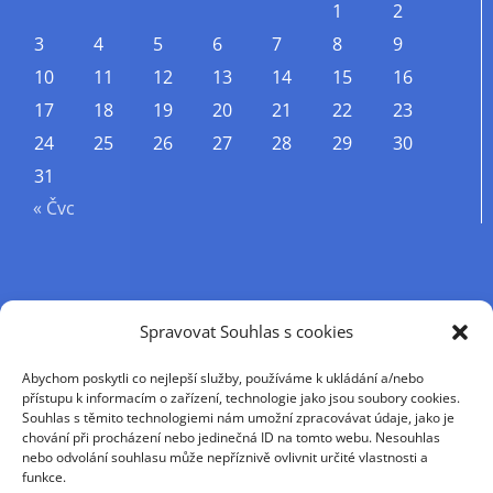
1
2
3
4
5
6
7
8
9
10
11
12
13
14
15
16
17
18
19
20
21
22
23
24
25
26
27
28
29
30
31
« Čvc
Příjmení
Spravovat Souhlas s cookies
Abychom poskytli co nejlepší služby, používáme k ukládání a/nebo
Křestní jméno
přístupu k informacím o zařízení, technologie jako jsou soubory cookies.
Souhlas s těmito technologiemi nám umožní zpracovávat údaje, jako je
chování při procházení nebo jedinečná ID na tomto webu. Nesouhlas
nebo odvolání souhlasu může nepříznivě ovlivnit určité vlastnosti a
E-mail
funkce.