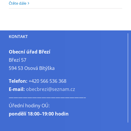
textu
Čtěte dále
s
názvem
Rozsvěcení
vánočního
KONTAKT
stromu
Obecní úřad Březí
Březí 57
594 53 Osová Bítýška
Telefon:
+420 566 536 368
E-mail:
obecbrezi@seznam.cz
————————————————–
Úřední hodiny OÚ:
pondělí
18:00–19:00 hodin