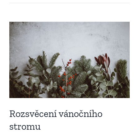
Zobrazit
větší
obrázek
Rozsvěcení vánočního
stromu