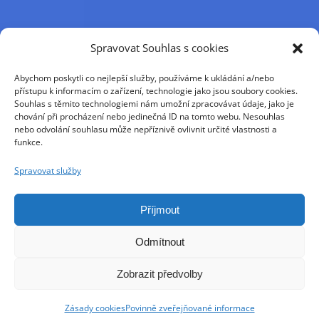
Příjmení
Spravovat Souhlas s cookies
Abychom poskytli co nejlepší služby, používáme k ukládání a/nebo
Křestní jméno
přístupu k informacím o zařízení, technologie jako jsou soubory cookies.
Souhlas s těmito technologiemi nám umožní zpracovávat údaje, jako je
chování při procházení nebo jedinečná ID na tomto webu. Nesouhlas
nebo odvolání souhlasu může nepříznivě ovlivnit určité vlastnosti a
E-mail
funkce.
Spravovat služby
Pokračováním přijímáte zásady ochrany osobních
údajů
Příjmout
Odmítnout
Zobrazit předvolby
Zásady cookies
Povinně zveřejňované informace
Copyright jnn 2021 - 2025 | All Rights Reserved