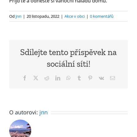
Přijd‘te a odneste si vánoční náladu domů.
Od
jnn
|
20 listopadu, 2022
|
Akce v obci
|
0 komentářů
Sdílejte tento příspěvek na
sociální síti!
Facebook
X
Reddit
LinkedIn
WhatsApp
Tumblr
Pinterest
Vk
E-
mail
O autorovi:
jnn