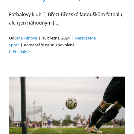
Fotbalový klub TJ Březí-Březské fanouškům fotbalu,
ale i jen náhodným [...]
Od
Jana Káňová
|
18 března, 2024
|
Nezařazené
,
u
Sport
|
Komentáře nejsou povolené
textu
Čtěte dále
s
názvem
Rozpis
utkání
TJ
Březí-
Březské
jaro
2024