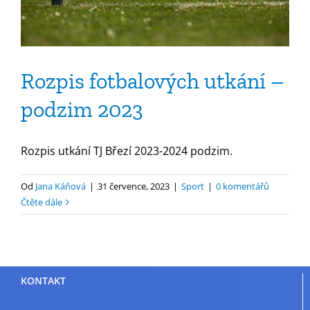
Rozpis fotbalových utkání –
podzim 2023
Rozpis utkání TJ Březí 2023-2024 podzim.
Od
Jana Káňová
|
31 července, 2023
|
Sport
|
0 komentářů
Čtěte dále
KONTAKT