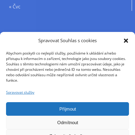
« Čvc
Příjmení
Spravovat Souhlas s cookies
Abychom poskytli co nejlepší služby, používáme k ukládání a/nebo
Křestní jméno
přístupu k informacím o zařízení, technologie jako jsou soubory cookies.
Souhlas s těmito technologiemi nám umožní zpracovávat údaje, jako je
chování při procházení nebo jedinečná ID na tomto webu. Nesouhlas
nebo odvolání souhlasu může nepříznivě ovlivnit určité vlastnosti a
E-mail
funkce.
Spravovat služby
Pokračováním přijímáte zásady ochrany osobních
údajů
Příjmout
Odmítnout