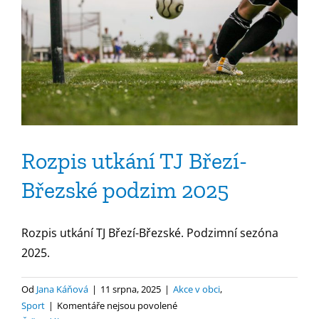
Rozpis utkání TJ Březí-
Březské podzim 2025
Rozpis utkání TJ Březí-Březské. Podzimní sezóna
2025.
Od
Jana Káňová
|
11 srpna, 2025
|
Akce v obci
,
u
Sport
|
Komentáře nejsou povolené