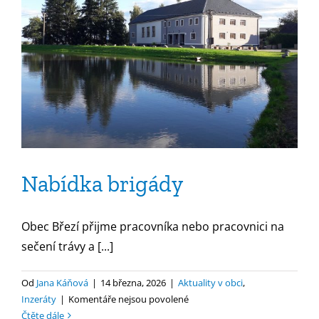
Nabídka brigády
Obec Březí přijme pracovníka nebo pracovnici na
sečení trávy a [...]
Od
Jana Káňová
|
14 března, 2026
|
Aktuality v obci
,
u
Inzeráty
|
Komentáře nejsou povolené
textu
Čtěte dále