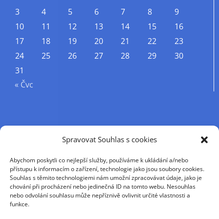
3
4
5
6
7
8
9
10
11
12
13
14
15
16
17
18
19
20
21
22
23
24
25
26
27
28
29
30
31
« Čvc
Příjmení
Spravovat Souhlas s cookies
Abychom poskytli co nejlepší služby, používáme k ukládání a/nebo
Křestní jméno
přístupu k informacím o zařízení, technologie jako jsou soubory cookies.
Souhlas s těmito technologiemi nám umožní zpracovávat údaje, jako je
chování při procházení nebo jedinečná ID na tomto webu. Nesouhlas
nebo odvolání souhlasu může nepříznivě ovlivnit určité vlastnosti a
E-mail
funkce.