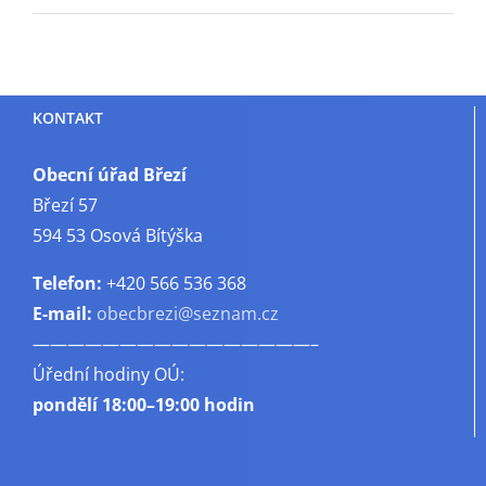
s
názvem
Nabídka
brigády
KONTAKT
Obecní úřad Březí
Březí 57
594 53 Osová Bítýška
Telefon:
+420 566 536 368
E-mail:
obecbrezi@seznam.cz
————————————————–
Úřední hodiny OÚ:
pondělí
18:00–19:00 hodin