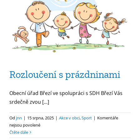
Rozloučení s prázdninami
Obecní úřad Březí ve spolupráci s SDH Březí Vás
srdečně zvou [...]
Od
jnn
|
15 srpna, 2025
|
Akce v obci
,
Sport
|
Komentáře
u
nejsou povolené
textu
Čtěte dále
s