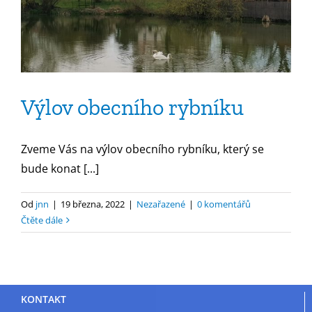
Výlov obecního rybníku
Zveme Vás na výlov obecního rybníku, který se
bude konat [...]
Od
jnn
|
19 března, 2022
|
Nezařazené
|
0 komentářů
Čtěte dále
KONTAKT