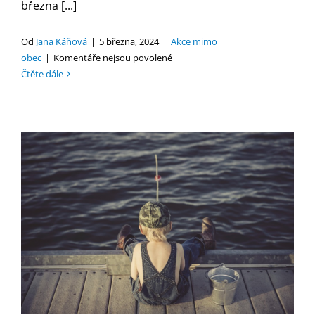
března [...]
Od
Jana Káňová
|
5 března, 2024
|
Akce mimo
u
obec
|
Komentáře nejsou povolené
textu
Čtěte dále
s
názvem
Bruslení