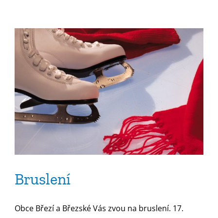
názvem
Rozloučení
s
prázdninami
Bruslení
Obce Březí a Březské Vás zvou na bruslení. 17.