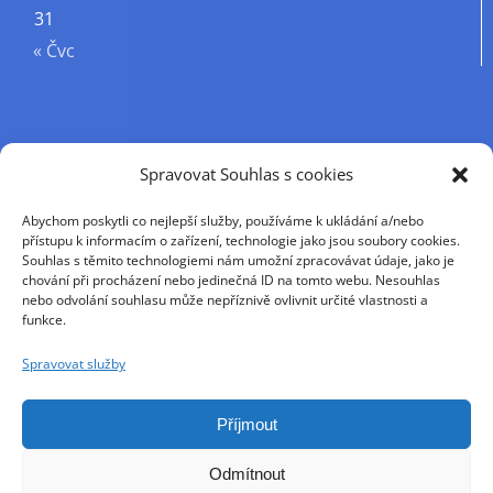
31
« Čvc
Příjmení
Spravovat Souhlas s cookies
Abychom poskytli co nejlepší služby, používáme k ukládání a/nebo
Křestní jméno
přístupu k informacím o zařízení, technologie jako jsou soubory cookies.
Souhlas s těmito technologiemi nám umožní zpracovávat údaje, jako je
chování při procházení nebo jedinečná ID na tomto webu. Nesouhlas
nebo odvolání souhlasu může nepříznivě ovlivnit určité vlastnosti a
E-mail
funkce.
Spravovat služby
Pokračováním přijímáte zásady ochrany osobních
údajů
Příjmout
Odmítnout