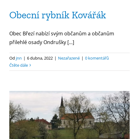
Obecní rybník Kovářák
Obec Březí nabízí svým občanům a občanům
přilehlé osady Ondrušky [...]
Od
jnn
|
6 dubna, 2022
|
Nezařazené
|
0 komentářů
Čtěte dále