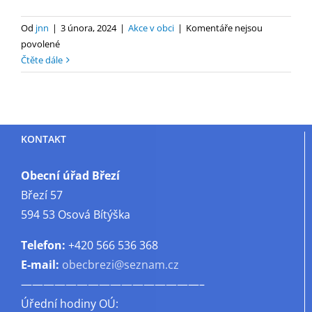
Od
jnn
|
3 února, 2024
|
Akce v obci
|
Komentáře nejsou
u
povolené
textu
Čtěte dále
s
názvem
Ostatky
2024
KONTAKT
Obecní úřad Březí
Březí 57
594 53 Osová Bítýška
Telefon:
+420 566 536 368
E-mail:
obecbrezi@seznam.cz
————————————————–
Úřední hodiny OÚ: