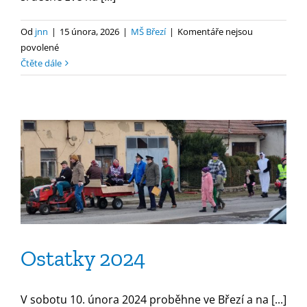
Od
jnn
|
15 února, 2026
|
MŠ Březí
|
Komentáře nejsou
u
povolené
textu
Čtěte dále
s
názvem
MŠ
–
den
otevřených
dveří
Ostatky 2024
V sobotu 10. února 2024 proběhne ve Březí a na [...]