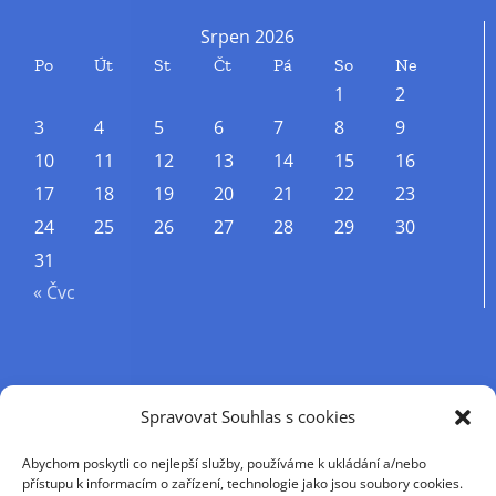
Srpen 2026
Po
Út
St
Čt
Pá
So
Ne
1
2
3
4
5
6
7
8
9
10
11
12
13
14
15
16
17
18
19
20
21
22
23
24
25
26
27
28
29
30
31
« Čvc
Příjmení
Spravovat Souhlas s cookies
Abychom poskytli co nejlepší služby, používáme k ukládání a/nebo
Křestní jméno
přístupu k informacím o zařízení, technologie jako jsou soubory cookies.