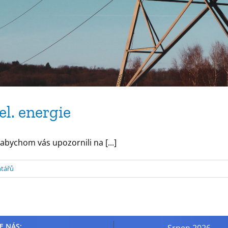
el. energie
 abychom vás upozornili na [...]
tářů
E NÁS: