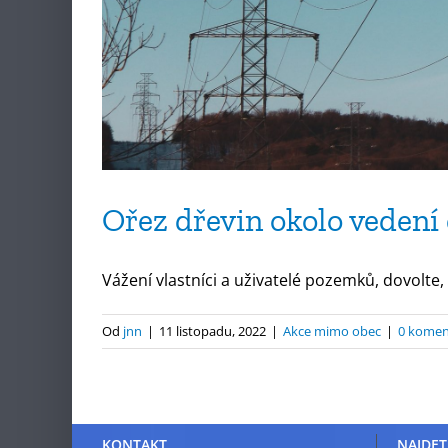
Ořez dřevin okolo vedení 
Vážení vlastníci a uživatelé pozemků, dovolte,
Od
jnn
|
11 listopadu, 2022
|
Akce mimo obec
|
0 komen
KONTAKT
NAJDET