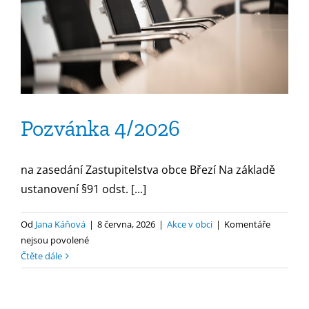
Pozvánka 4/2026
na zasedání Zastupitelstva obce Březí Na základě
ustanovení §91 odst. [...]
Od
Jana Káňová
|
8 června, 2026
|
Akce v obci
|
Komentáře
u
nejsou povolené
textu
Čtěte dále
s
názvem
Pozvánka