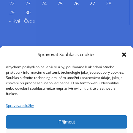
22
23
24
25
26
27
28
29
30
« Kvě
Čvc »
Příjmení
Spravovat Souhlas s cookies
Abychom poskytli co nejlepší služby, používáme k ukládání a/nebo
Křestní jméno
přístupu k informacím o zařízení, technologie jako jsou soubory cookies.
Souhlas s těmito technologiemi nám umožní zpracovávat údaje, jako je
chování při procházení nebo jedinečná ID na tomto webu. Nesouhlas
nebo odvolání souhlasu může nepříznivě ovlivnit určité vlastnosti a
E-mail
funkce.
Spravovat služby
Pokračováním přijímáte zásady ochrany osobních
údajů
Příjmout