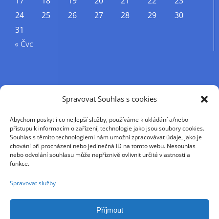
17
18
19
20
21
22
23
24
25
26
27
28
29
30
31
« Čvc
Příjmení
Spravovat Souhlas s cookies
Abychom poskytli co nejlepší služby, používáme k ukládání a/nebo
Křestní jméno
přístupu k informacím o zařízení, technologie jako jsou soubory cookies.
Souhlas s těmito technologiemi nám umožní zpracovávat údaje, jako je
chování při procházení nebo jedinečná ID na tomto webu. Nesouhlas
nebo odvolání souhlasu může nepříznivě ovlivnit určité vlastnosti a
E-mail
funkce.
Spravovat služby
Pokračováním přijímáte zásady ochrany osobních
údajů
Příjmout