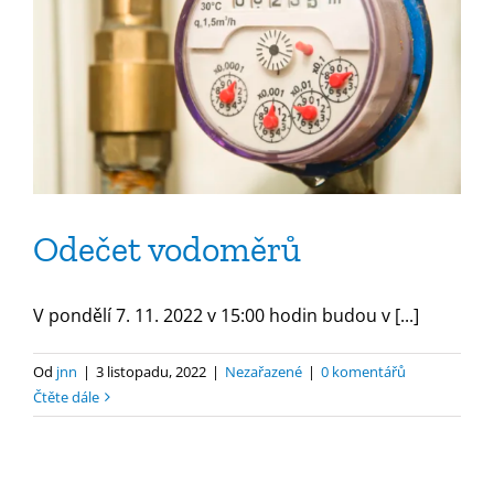
Odečet vodoměrů
V pondělí 7. 11. 2022 v 15:00 hodin budou v [...]
Od
jnn
|
3 listopadu, 2022
|
Nezařazené
|
0 komentářů
Čtěte dále