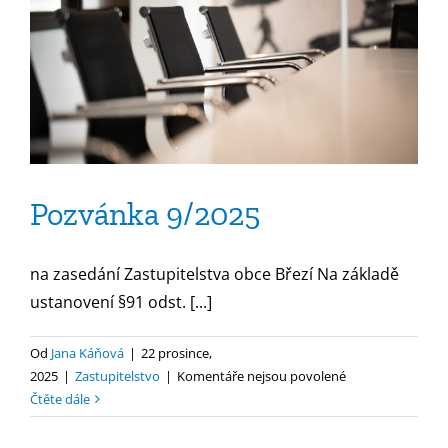
vedení
el.
energie
Pozvánka 9/2025
na zasedání Zastupitelstva obce Březí Na základě
ustanovení §91 odst. [...]
Od
Jana Káňová
|
22 prosince,
u
2025
|
Zastupitelstvo
|
Komentáře nejsou povolené
textu
Čtěte dále
s
názvem