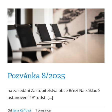
Pozvánka
9/2025
Pozvánka 8/2025
na zasedání Zastupitelstva obce Březí Na základě
ustanovení §91 odst. [...]
Od
Jana Káňová
|
1 prosince,