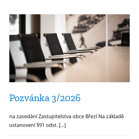
názvem
Pozvánka
4/2026
Pozvánka 3/2026
na zasedání Zastupitelstva obce Březí Na základě
ustanovení §91 odst. [...]