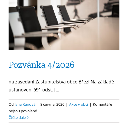
–
kandidátní
listiny
Pozvánka 4/2026
na zasedání Zastupitelstva obce Březí Na základě
ustanovení §91 odst. [...]
Od
Jana Káňová
|
8 června, 2026
|
Akce v obci
|
Komentáře
u
nejsou povolené
textu
Čtěte dále
s