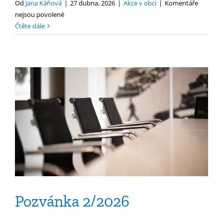
Od
Jana Káňová
|
27 dubna, 2026
|
Akce v obci
|
Komentáře
u
nejsou povolené
textu
Čtěte dále
s
názvem
Pozvánka
3/2026
Pozvánka 2/2026