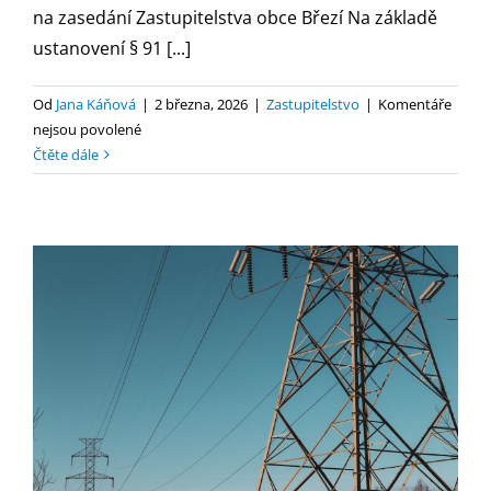
na zasedání Zastupitelstva obce Březí Na základě
ustanovení § 91 [...]
Od
Jana Káňová
|
2 března, 2026
|
Zastupitelstvo
|
Komentáře
u
nejsou povolené
textu
Čtěte dále
s
názvem
Pozvánka
2/2026