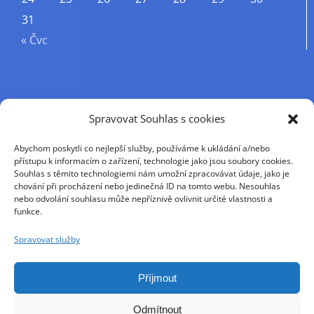
31
« Čvc
Příjmení
Spravovat Souhlas s cookies
Abychom poskytli co nejlepší služby, používáme k ukládání a/nebo
Křestní jméno
přístupu k informacím o zařízení, technologie jako jsou soubory cookies.
Souhlas s těmito technologiemi nám umožní zpracovávat údaje, jako je
chování při procházení nebo jedinečná ID na tomto webu. Nesouhlas
nebo odvolání souhlasu může nepříznivě ovlivnit určité vlastnosti a
E-mail
funkce.
Spravovat služby
Pokračováním přijímáte zásady ochrany osobních
údajů
Příjmout
Odmítnout