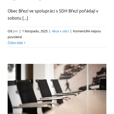
Obec Březí ve spolupráci s SDH Březí pořádají v
sobotu [...]
Od
jnn
|
1 listopadu, 2025
|
Akce v obci
|
Komentáře nejsou
u
povolené
textu
Čtěte dále
s
názvem
Rybí
hody