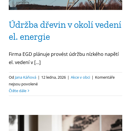
Údržba dřevin v okolí vedení
el. energie
Firma EGD plánuje provést údržbu nízkého napětí
el. vedení v [...]
Od
Jana Káňová
|
12 ledna, 2026
|
Akce v obci
|
Komentáře
u
nejsou povolené
textu
Čtěte dále
s
názvem
Údržba
dřevin
v
okolí