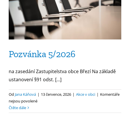
Pozvánka 5/2026
na zasedání Zastupitelstva obce Březí Na základě
ustanovení §91 odst. [...]
Od
Jana Káňová
|
13 července, 2026
|
Akce v obci
|
Komentáře
u
nejsou povolené
textu
Čtěte dále
s
názvem
Pozvánka