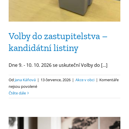
Volby do zastupitelstva –
kandidátní listiny
Dne 9. - 10. 10. 2026 se uskuteční Volby do [...]
Od
Jana Káňová
|
13 července, 2026
|
Akce v obci
|
Komentáře
u
nejsou povolené
textu
Čtěte dále
s
názvem
Volby
do
zastupitelstva