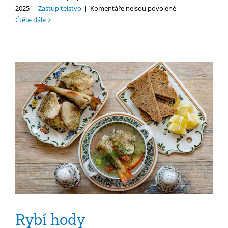
u
2025
|
Zastupitelstvo
|
Komentáře nejsou povolené
textu
Čtěte dále
s
názvem
Pozvánka
8/2025
Rybí hody