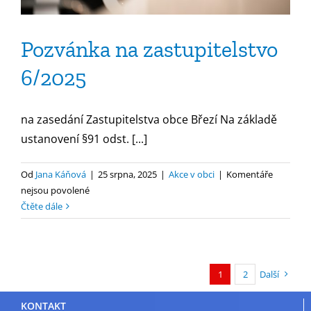
Pozvánka na zastupitelstvo
6/2025
na zasedání Zastupitelstva obce Březí Na základě
ustanovení §91 odst. [...]
Od
Jana Káňová
|
25 srpna, 2025
|
Akce v obci
|
Komentáře
u
nejsou povolené
textu
Čtěte dále
s
názvem
Pozvánka
na
1
2
Další
zastupitelstvo
6/2025
KONTAKT