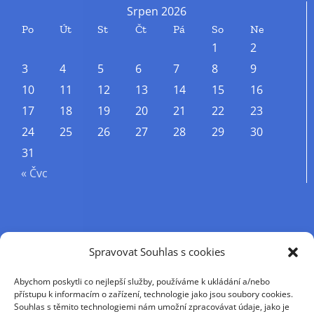
Srpen 2026
Po
Út
St
Čt
Pá
So
Ne
1
2
3
4
5
6
7
8
9
10
11
12
13
14
15
16
17
18
19
20
21
22
23
24
25
26
27
28
29
30
31
« Čvc
Příjmení
Spravovat Souhlas s cookies
Abychom poskytli co nejlepší služby, používáme k ukládání a/nebo
Křestní jméno
přístupu k informacím o zařízení, technologie jako jsou soubory cookies.
Souhlas s těmito technologiemi nám umožní zpracovávat údaje, jako je