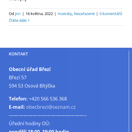
Od
jnn
|
16 května, 2022
|
Inzeráty
,
Nezařazené
|
0 komentářů
Čtěte dále
KONTAKT
Obecní úřad Březí
Březí 57
594 53 Osová Bítýška
Telefon:
+420 566 536 368
E-mail:
obecbrezi@seznam.cz
————————————————–
Úřední hodiny OÚ:
pondělí
18:00–19:00 hodin