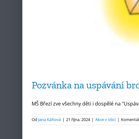
Pozvánka na uspávání br
MŠ Březí zve všechny děti i dospělé na "Uspává
Od
Jana Káňová
|
21 října, 2024
|
Akce v obci
|
Komentář