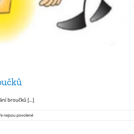
oučků
ní broučků [...]
u
e nejsou povolené
textu
s