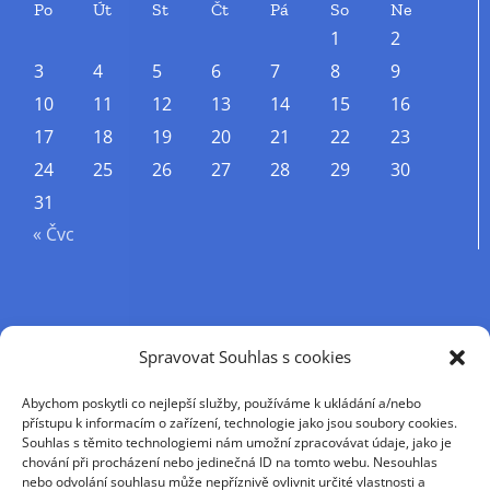
Po
Út
St
Čt
Pá
So
Ne
1
2
3
4
5
6
7
8
9
10
11
12
13
14
15
16
17
18
19
20
21
22
23
24
25
26
27
28
29
30
31
« Čvc
Příjmení
Spravovat Souhlas s cookies
Abychom poskytli co nejlepší služby, používáme k ukládání a/nebo
Křestní jméno
přístupu k informacím o zařízení, technologie jako jsou soubory cookies.
Souhlas s těmito technologiemi nám umožní zpracovávat údaje, jako je
chování při procházení nebo jedinečná ID na tomto webu. Nesouhlas
nebo odvolání souhlasu může nepříznivě ovlivnit určité vlastnosti a