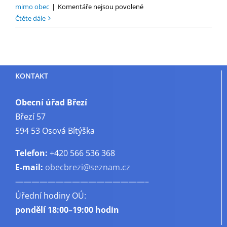
u
mimo obec
|
Komentáře nejsou povolené
textu
Čtěte dále
s
názvem
Nové
jízdní
KONTAKT
řády
po
dobu
Obecní úřad Březí
uzavírky
Březí 57
na
594 53 Osová Bítýška
Osovém
Telefon:
+420 566 536 368
E-mail:
obecbrezi@seznam.cz
————————————————–
Úřední hodiny OÚ:
pondělí
18:00–19:00 hodin