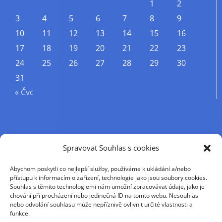
1
2
3
4
5
6
7
8
9
10
11
12
13
14
15
16
17
18
19
20
21
22
23
24
25
26
27
28
29
30
31
« Čvc
Příjmení
Spravovat Souhlas s cookies
Abychom poskytli co nejlepší služby, používáme k ukládání a/nebo
Křestní jméno
přístupu k informacím o zařízení, technologie jako jsou soubory cookies.
Souhlas s těmito technologiemi nám umožní zpracovávat údaje, jako je
chování při procházení nebo jedinečná ID na tomto webu. Nesouhlas
nebo odvolání souhlasu může nepříznivě ovlivnit určité vlastnosti a
E-mail
funkce.