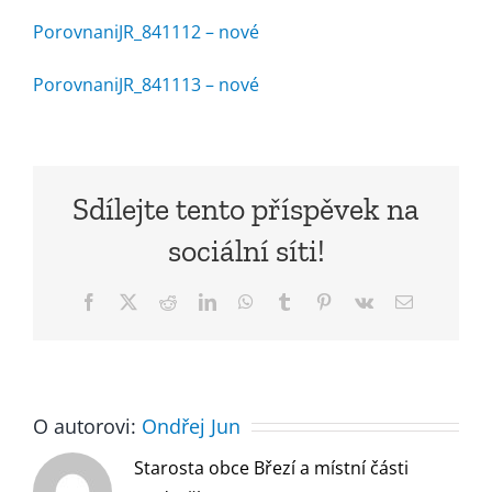
PorovnaniJR_841112 – nové
PorovnaniJR_841113 – nové
Sdílejte tento příspěvek na
sociální síti!
Facebook
X
Reddit
LinkedIn
WhatsApp
Tumblr
Pinterest
Vk
E-
mail
O autorovi:
Ondřej Jun
Starosta obce Březí a místní části