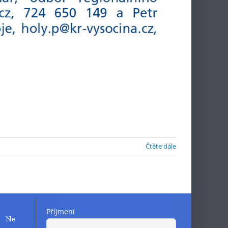
Čtěte dále
Příjmení
Ne