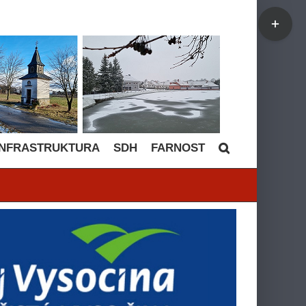
Toggle
Sliding
Bar
Area
INFRASTRUKTURA
SDH
FARNOST