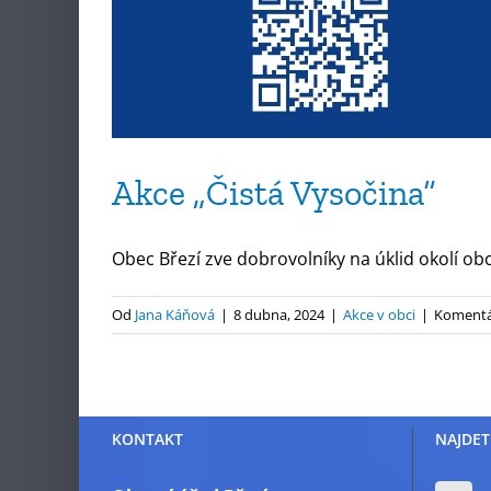
Akce „Čistá Vysočina“
Obec Březí zve dobrovolníky na úklid okolí obce
Od
Jana Káňová
|
8 dubna, 2024
|
Akce v obci
|
Komentá
KONTAKT
NAJDET