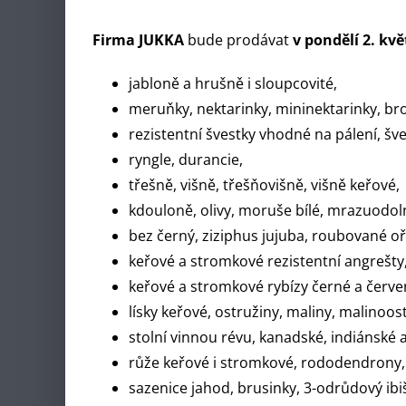
Firma JUKKA
bude prodávat
v pondělí 2. kvě
jabloně a hrušně i sloupcovité,
meruňky, nektarinky, mininektarinky, br
rezistentní švestky vhodné na pálení, šv
ryngle, durancie,
třešně, višně, třešňovišně, višně keřové,
kdouloně, olivy, moruše bílé, mrazuodoln
bez černý, ziziphus jujuba, roubované o
keřové a stromkové rezistentní angrešty
keřové a stromkové rybízy černé a červe
lísky keřové, ostružiny, maliny, malinoos
stolní vinnou révu, kanadské, indiánské 
růže keřové i stromkové, rododendrony, 
sazenice jahod, brusinky, 3-odrůdový ibi