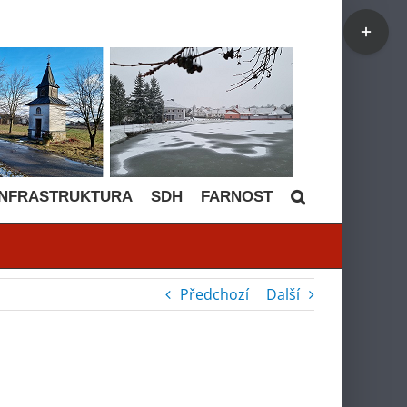
Toggle
Sliding
Bar
Area
INFRASTRUKTURA
SDH
FARNOST
Předchozí
Další