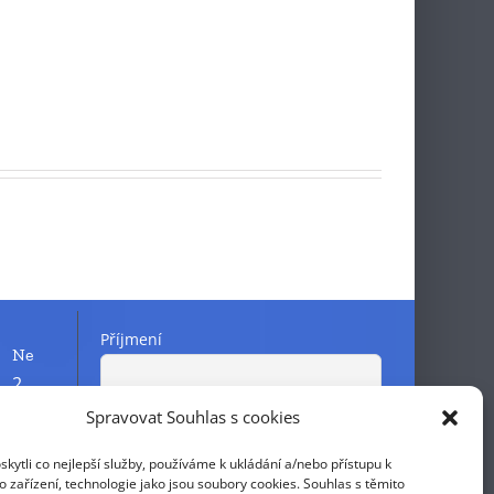
Příjmení
Ne
2
9
Spravovat Souhlas s cookies
Křestní jméno
16
ytli co nejlepší služby, používáme k ukládání a/nebo přístupu k
23
 zařízení, technologie jako jsou soubory cookies. Souhlas s těmito