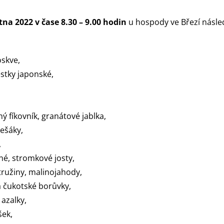
tna 2022 v čase 8.30 – 9.00 hodin
u hospody ve Březí násled
oskve,
estky japonské,
ý fíkovník, granátové jablka,
řešáky,
,
né, stromkové josty,
tružiny, malinojahody,
a čukotské borůvky,
azalky,
šek,