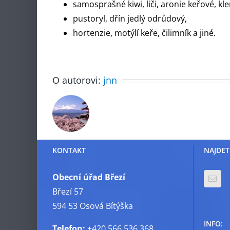
samosprašné kiwi, liči, aronie keřové, kl
pustoryl, dřín jedlý odrůdový,
hortenzie, motýlí keře, čilimník a jiné.
O autorovi:
jnn
KONTAKT
NAJDET
Obecní úřad Březí
Březí 57
594 53 Osová Bítýška
INFO:
Telefon:
+420 566 536 368