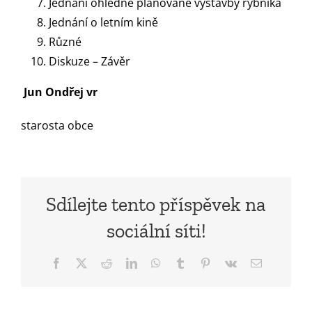
Jednání ohledně plánované výstavby rybníka
Jednání o letním kině
Různé
Diskuze – Závěr
Jun Ondřej vr
starosta obce
Sdílejte tento příspěvek na
sociální síti!
Facebook
X
Reddit
LinkedIn
WhatsApp
Tumblr
Pinterest
Vk
E-
mail