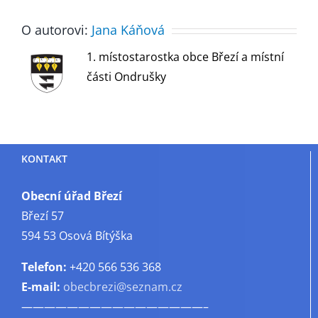
O autorovi:
Jana Káňová
1. místostarostka obce Březí a místní
části Ondrušky
KONTAKT
Obecní úřad Březí
Březí 57
594 53 Osová Bítýška
Telefon:
+420 566 536 368
E-mail:
obecbrezi@seznam.cz
————————————————–