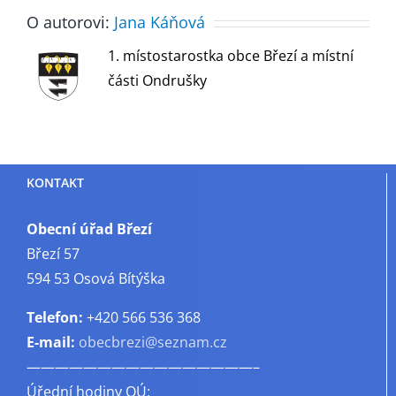
O autorovi:
Jana Káňová
1. místostarostka obce Březí a místní
části Ondrušky
KONTAKT
Obecní úřad Březí
Březí 57
594 53 Osová Bítýška
Telefon:
+420 566 536 368
E-mail:
obecbrezi@seznam.cz
————————————————–
Úřední hodiny OÚ: