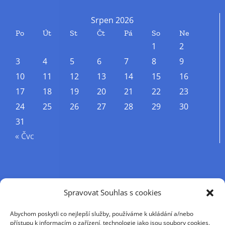
Srpen 2026
Po
Út
St
Čt
Pá
So
Ne
1
2
3
4
5
6
7
8
9
10
11
12
13
14
15
16
17
18
19
20
21
22
23
24
25
26
27
28
29
30
31
« Čvc
Příjmení
Spravovat Souhlas s cookies
Abychom poskytli co nejlepší služby, používáme k ukládání a/nebo
Křestní jméno
přístupu k informacím o zařízení, technologie jako jsou soubory cookies.