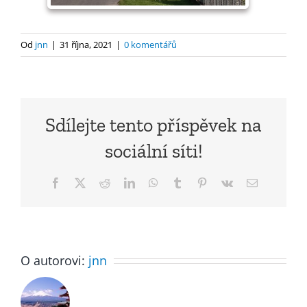
Od
jnn
|
31 října, 2021
|
0 komentářů
Sdílejte tento příspěvek na
sociální síti!
Facebook
X
Reddit
LinkedIn
WhatsApp
Tumblr
Pinterest
Vk
E-
mail
O autorovi:
jnn