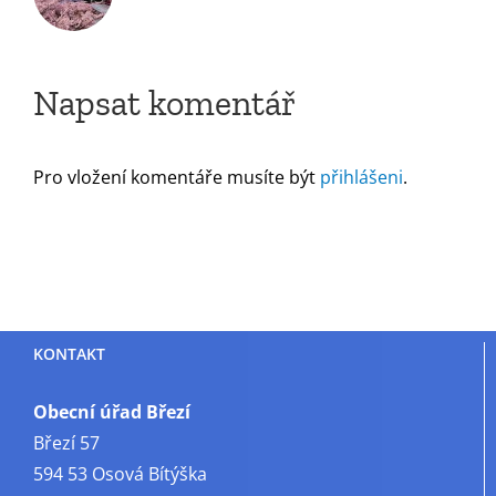
Napsat komentář
Pro vložení komentáře musíte být
přihlášeni
.
KONTAKT
Obecní úřad Březí
Březí 57
594 53 Osová Bítýška