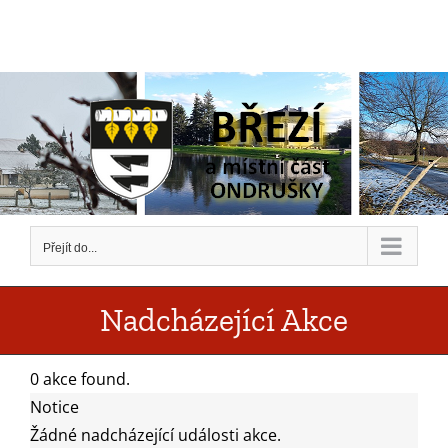
Přeskočit
na
obsah
Přejít do...
Nadcházející Akce
0 akce found.
Akce
Notice
Žádné nadcházející události akce.