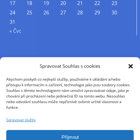
17
18
19
20
21
22
23
24
25
26
27
28
29
30
31
« Čvc
Příjmení
Spravovat Souhlas s cookies
Abychom poskytli co nejlepší služby, používáme k ukládání a/nebo
Křestní jméno
přístupu k informacím o zařízení, technologie jako jsou soubory cookies.
Souhlas s těmito technologiemi nám umožní zpracovávat údaje, jako je
chování při procházení nebo jedinečná ID na tomto webu. Nesouhlas
nebo odvolání souhlasu může nepříznivě ovlivnit určité vlastnosti a
E-mail
funkce.
Spravovat služby
Pokračováním přijímáte zásady ochrany osobních
údajů
Příjmout