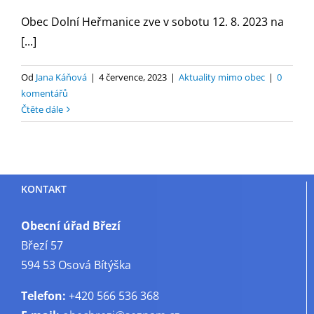
Obec Dolní Heřmanice zve v sobotu 12. 8. 2023 na
[...]
Od
Jana Káňová
|
4 července, 2023
|
Aktuality mimo obec
|
0
komentářů
Čtěte dále
KONTAKT
Obecní úřad Březí
Březí 57
594 53 Osová Bítýška
Telefon:
+420 566 536 368