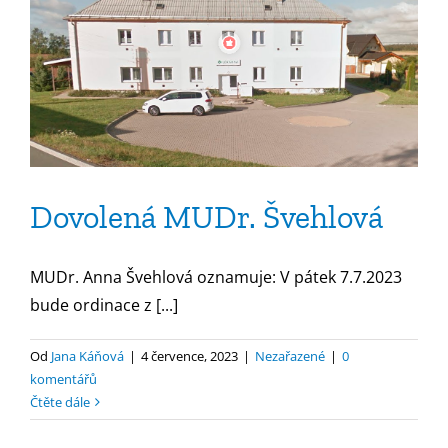
Dovolená MUDr. Švehlová
MUDr. Anna Švehlová oznamuje: V pátek 7.7.2023
bude ordinace z [...]
Od
Jana Káňová
|
4 července, 2023
|
Nezařazené
|
0
komentářů
Čtěte dále