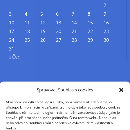
1
2
3
4
5
6
7
8
9
10
11
12
13
14
15
16
17
18
19
20
21
22
23
24
25
26
27
28
29
30
31
« Čvc
Příjmení
Spravovat Souhlas s cookies
Abychom poskytli co nejlepší služby, používáme k ukládání a/nebo
Křestní jméno
přístupu k informacím o zařízení, technologie jako jsou soubory cookies.
Souhlas s těmito technologiemi nám umožní zpracovávat údaje, jako je
chování při procházení nebo jedinečná ID na tomto webu. Nesouhlas
nebo odvolání souhlasu může nepříznivě ovlivnit určité vlastnosti a
E-mail
funkce.