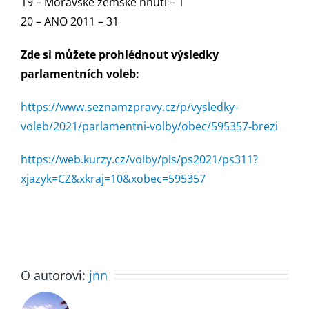
19 – Moravské zemské hnutí – 1
20 – ANO 2011 – 31
Zde si můžete prohlédnout výsledky
parlamentních voleb:
https://www.seznamzpravy.cz/p/vysledky-
voleb/2021/parlamentni-volby/obec/595357-brezi
https://web.kurzy.cz/volby/pls/ps2021/ps311?
xjazyk=CZ&xkraj=10&xobec=595357
O autorovi:
jnn