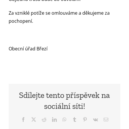
Za vzniklé potíže se omlouváme a děkujeme za
pochopení.
Obecní úřad Březí
Sdílejte tento příspěvek na
sociální síti!
Facebook
X
Reddit
LinkedIn
WhatsApp
Tumblr
Pinterest
Vk
E-
mail