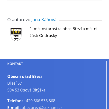
O autorovi:
Jana Káňová
1. místostarostka obce Březí a místní
části Ondrušky
KONTAKT
Obecní úřad Březí
Březí 57
594 53 Osová Bítýška
Telefon:
+420 566 536 368
E-mail:
obecbrezi@seznam.cz