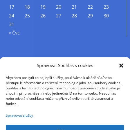
17
18
19
20
21
22
23
24
25
26
27
28
29
30
31
« Čvc
Příjmení
Spravovat Souhlas s cookies
Abychom poskytli co nejlepší služby, používáme k ukládání a/nebo
Křestní jméno
přístupu k informacím o zařízení, technologie jako jsou soubory cookies.
Souhlas s těmito technologiemi nám umožní zpracovávat údaje, jako je
chování při procházení nebo jedinečná ID na tomto webu. Nesouhlas
nebo odvolání souhlasu může nepříznivě ovlivnit určité vlastnosti a
E-mail
funkce.
Spravovat služby
Pokračováním přijímáte zásady ochrany osobních
údajů