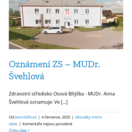
Oznámení ZS – MUDr.
Švehlová
Zdravotní středisko Osová Bítýška - MUDr. Anna
Švehlová oznamuje: Ve [...]
Od
Jana Káňová
|
4 července, 2025
|
Aktuality mimo
u
obec
|
Komentáře nejsou povolené
textu
Čtěte dále