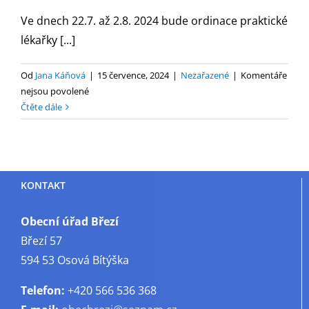
Ve dnech 22.7. až 2.8. 2024 bude ordinace praktické
lékařky [...]
Od
Jana Káňová
|
15 července, 2024
|
Nezařazené
|
Komentáře
u
nejsou povolené
textu
Čtěte dále
s
názvem
Dovolená
ZS
KONTAKT
–
MUDr.
Švehlová
Obecní úřad Březí
Březí 57
594 53 Osová Bítýška
Telefon:
+420 566 536 368