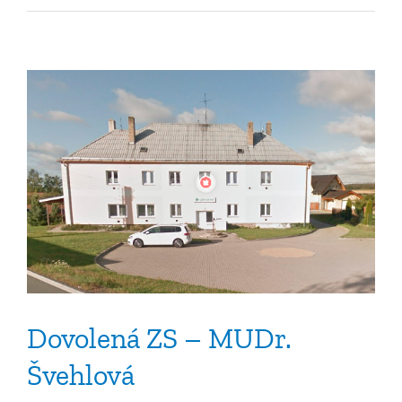
s
názvem
Oznámení
ZS
–
MUDr.
Švehlová
Dovolená ZS – MUDr.
Švehlová