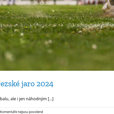
řezské jaro 2024
alu, ale i jen náhodným [...]
u
Komentáře nejsou povolené