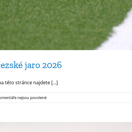
řezské jaro 2026
a této stránce najdete [...]
u
omentáře nejsou povolené
textu
s
názvem
Rozpis
utkání