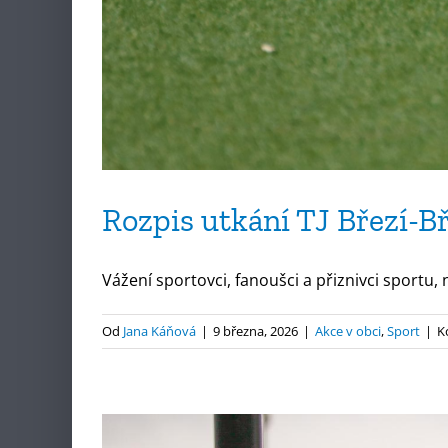
Rozpis utkání TJ Březí-B
Vážení sportovci, fanoušci a přiznivci sportu, n
Od
Jana Káňová
|
9 března, 2026
|
Akce v obci
,
Sport
|
K