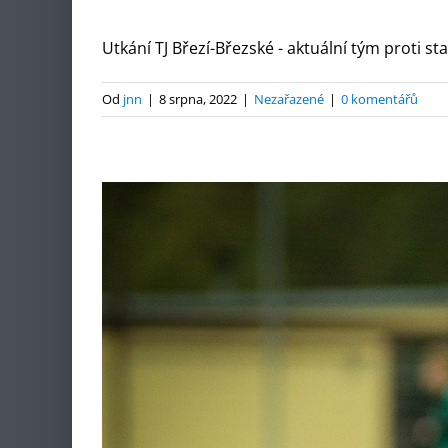
Utkání TJ Březí-Březské - aktuální tým proti st
Od
jnn
|
8 srpna, 2022
|
Nezařazené
|
0 komentářů