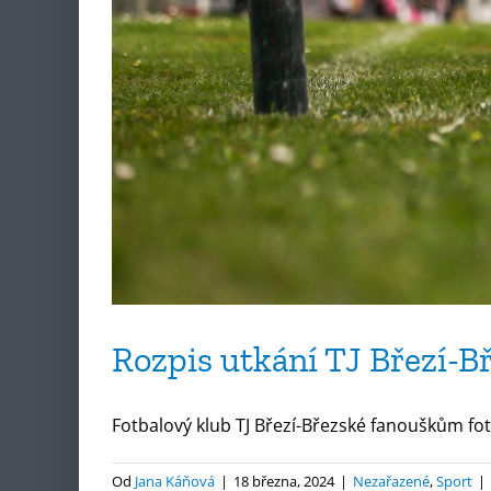
Rozpis utkání TJ Březí-B
Fotbalový klub TJ Březí-Březské fanouškům fotb
Od
Jana Káňová
|
18 března, 2024
|
Nezařazené
,
Sport
|