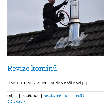
Revize komínů
Dne 1. 10. 2022 v 10:00 bude v naší obci [...]
Od
jnn
|
20 září, 2022
|
Nezařazené
|
0 komentářů
Čtěte dále