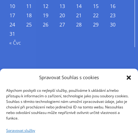
10
11
12
13
14
15
16
17
18
19
20
21
22
23
24
25
26
27
28
29
30
31
« Čvc
Příjmení
Spravovat Souhlas s cookies
Abychom poskytli co nejlepší služby, používáme k ukládání a/nebo
Křestní jméno
přístupu k informacím o zařízení, technologie jako jsou soubory cookies.
Souhlas s těmito technologiemi nám umožní zpracovávat údaje, jako je
chování při procházení nebo jedinečná ID na tomto webu. Nesouhlas
nebo odvolání souhlasu může nepříznivě ovlivnit určité vlastnosti a
E-mail
funkce.
Spravovat služby