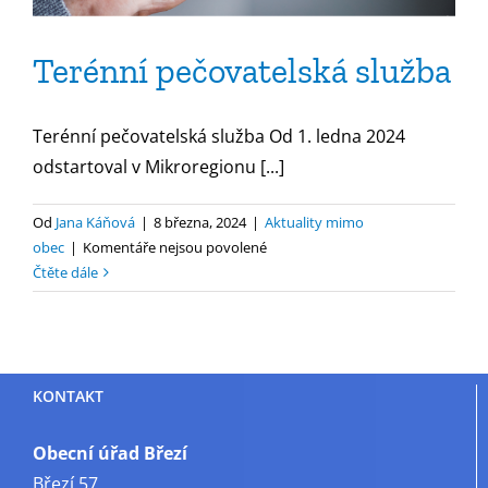
Terénní pečovatelská služba
Terénní pečovatelská služba Od 1. ledna 2024
odstartoval v Mikroregionu [...]
Od
Jana Káňová
|
8 března, 2024
|
Aktuality mimo
u
obec
|
Komentáře nejsou povolené
textu
Čtěte dále
s
názvem
Terénní
pečovatelská
KONTAKT
služba
Obecní úřad Březí
Březí 57