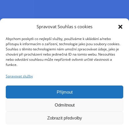
Příjmení
Spravovat Souhlas s cookies
Abychom poskytli co nejlepší služby, používáme k ukládání a/nebo
Křestní jméno
přístupu k informacím o zařízení, technologie jako jsou soubory cookies.
Souhlas s těmito technologiemi nám umožní zpracovávat údaje, jako je
chování při procházení nebo jedinečná ID na tomto webu. Nesouhlas
nebo odvolání souhlasu může nepříznivě ovlivnit určité vlastnosti a
E-mail
funkce.
Spravovat služby
Pokračováním přijímáte zásady ochrany osobních
údajů
Příjmout
Odmítnout
Zobrazit předvolby