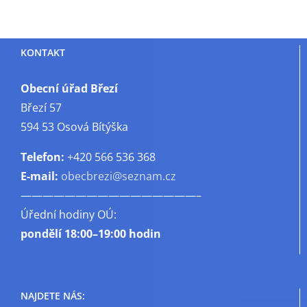
názvem
Prodej
chovné
KONTAKT
drůbeže
Obecní úřad Březí
Březí 57
594 53 Osová Bítýška
Telefon:
+420 566 536 368
E-mail:
obecbrezi@seznam.cz
————————————————–
Úřední hodiny OÚ:
pondělí
18:00–19:00 hodin
NAJDETE NÁS: