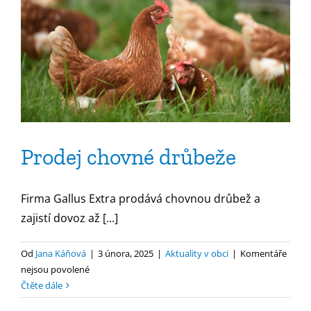
Prodej chovné drůbeže
Firma Gallus Extra prodává chovnou drůbež a
zajistí dovoz až [...]
Od
Jana Káňová
|
3 února, 2025
|
Aktuality v obci
|
Komentáře
u
nejsou povolené
textu
Čtěte dále
s