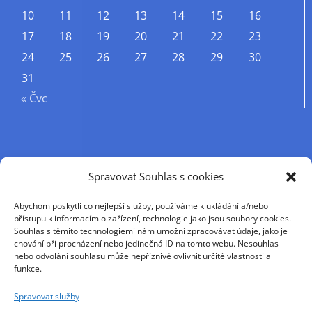
10
11
12
13
14
15
16
17
18
19
20
21
22
23
24
25
26
27
28
29
30
31
« Čvc
Příjmení
Spravovat Souhlas s cookies
Abychom poskytli co nejlepší služby, používáme k ukládání a/nebo
Křestní jméno
přístupu k informacím o zařízení, technologie jako jsou soubory cookies.
Souhlas s těmito technologiemi nám umožní zpracovávat údaje, jako je
chování při procházení nebo jedinečná ID na tomto webu. Nesouhlas
nebo odvolání souhlasu může nepříznivě ovlivnit určité vlastnosti a
E-mail
funkce.
Spravovat služby