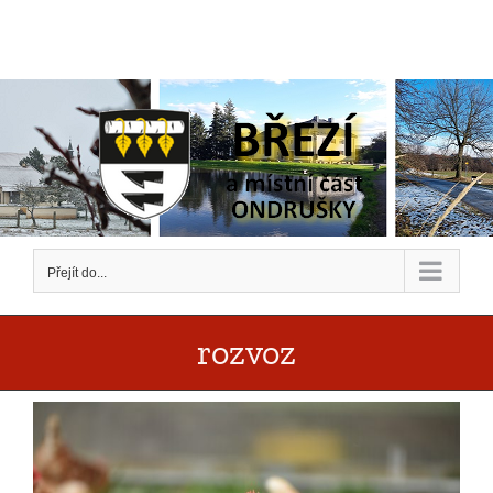
Přeskočit
na
obsah
Přejít do...
rozvoz