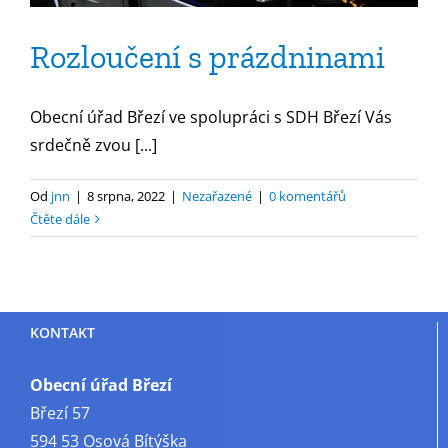
Rozloučení s prázdninami
Obecní úřad Březí ve spolupráci s SDH Březí Vás
srdečně zvou [...]
Od
jnn
|
8 srpna, 2022
|
Nezařazené
|
0 komentářů
Čtěte dále
KONTAKT
Obecní úřad Březí
Březí 57
594 53 Osová Bítýška