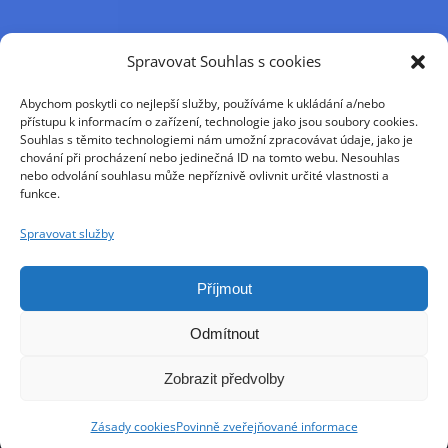
Příjmení
Spravovat Souhlas s cookies
Abychom poskytli co nejlepší služby, používáme k ukládání a/nebo
Křestní jméno
přístupu k informacím o zařízení, technologie jako jsou soubory cookies.
Souhlas s těmito technologiemi nám umožní zpracovávat údaje, jako je
chování při procházení nebo jedinečná ID na tomto webu. Nesouhlas
nebo odvolání souhlasu může nepříznivě ovlivnit určité vlastnosti a
E-mail
funkce.
Spravovat služby
Pokračováním přijímáte zásady ochrany osobních
údajů
Příjmout
Odmítnout
Zobrazit předvolby
Zásady cookies
Povinně zveřejňované informace
Copyright jnn 2021 - 2025 | All Rights Reserved