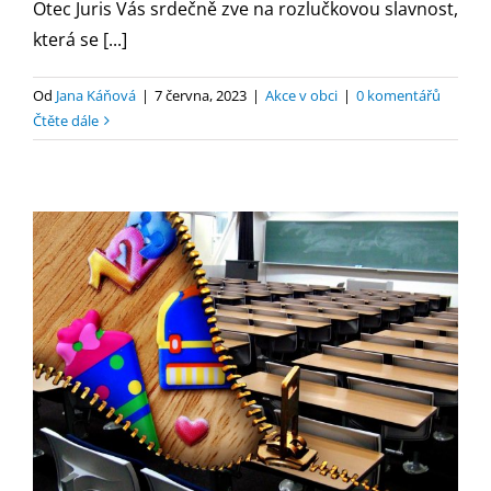
Otec Juris Vás srdečně zve na rozlučkovou slavnost,
která se [...]
Od
Jana Káňová
|
7 června, 2023
|
Akce v obci
|
0 komentářů
Čtěte dále