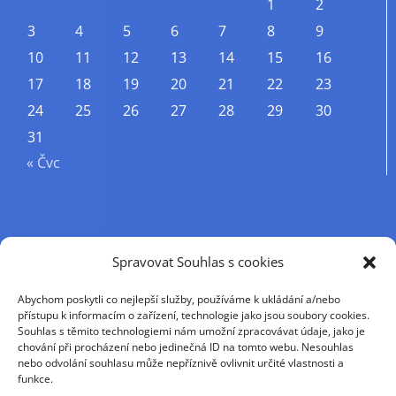
1
2
3
4
5
6
7
8
9
10
11
12
13
14
15
16
17
18
19
20
21
22
23
24
25
26
27
28
29
30
31
« Čvc
Příjmení
Spravovat Souhlas s cookies
Abychom poskytli co nejlepší služby, používáme k ukládání a/nebo
Křestní jméno
přístupu k informacím o zařízení, technologie jako jsou soubory cookies.
Souhlas s těmito technologiemi nám umožní zpracovávat údaje, jako je
chování při procházení nebo jedinečná ID na tomto webu. Nesouhlas
nebo odvolání souhlasu může nepříznivě ovlivnit určité vlastnosti a
E-mail
funkce.