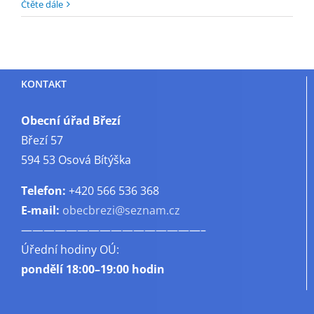
textu
Čtěte dále
s
názvem
Konkurz
na
KONTAKT
ředitele/
ředitelku
MŠ
Obecní úřad Březí
Níhov
Březí 57
594 53 Osová Bítýška
Telefon:
+420 566 536 368
E-mail:
obecbrezi@seznam.cz
————————————————–
Úřední hodiny OÚ:
pondělí
18:00–19:00 hodin