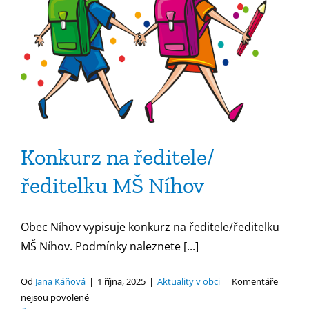
Konkurz na ředitele/
ředitelku MŠ Níhov
Obec Níhov vypisuje konkurz na ředitele/ředitelku
MŠ Níhov. Podmínky naleznete [...]
Od
Jana Káňová
|
1 října, 2025
|
Aktuality v obci
|
Komentáře
u
nejsou povolené