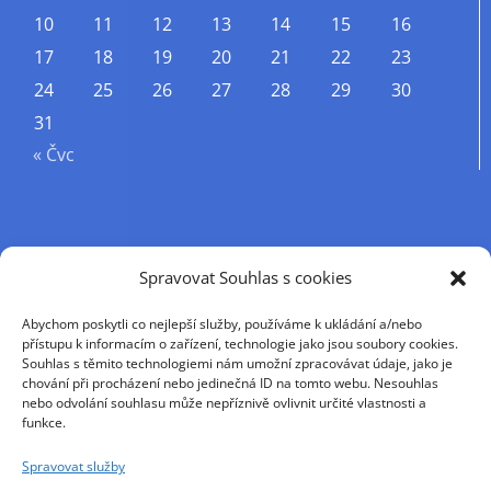
10
11
12
13
14
15
16
17
18
19
20
21
22
23
24
25
26
27
28
29
30
31
« Čvc
Příjmení
Spravovat Souhlas s cookies
Abychom poskytli co nejlepší služby, používáme k ukládání a/nebo
Křestní jméno
přístupu k informacím o zařízení, technologie jako jsou soubory cookies.
Souhlas s těmito technologiemi nám umožní zpracovávat údaje, jako je
chování při procházení nebo jedinečná ID na tomto webu. Nesouhlas
nebo odvolání souhlasu může nepříznivě ovlivnit určité vlastnosti a
E-mail
funkce.
Spravovat služby