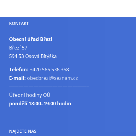
názvem
Kanalizační
přípojky
KONTAKT
Obecní úřad Březí
Březí 57
594 53 Osová Bítýška
Telefon:
+420 566 536 368
E-mail:
obecbrezi@seznam.cz
————————————————–
Úřední hodiny OÚ:
pondělí
18:00–19:00 hodin
NAJDETE NÁS: