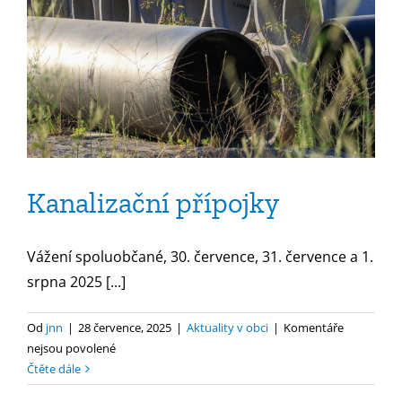
Kanalizační přípojky
Vážení spoluobčané, 30. července, 31. července a 1.
srpna 2025 [...]
Od
jnn
|
28 července, 2025
|
Aktuality v obci
|
Komentáře
u
nejsou povolené
textu
Čtěte dále
s