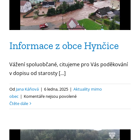
Informace z obce Hynčice
Vážení spoluobčané, citujeme pro Vás poděkování
v dopisu od starosty [...]
Od
Jana Káňová
|
6 ledna, 2025
|
Aktuality mimo
u
obec
|
Komentáře nejsou povolené
textu
Čtěte dále
s
názvem
Informace
z
obce