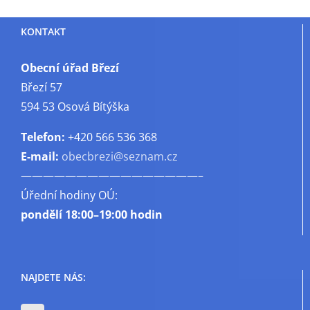
Informace
z
KONTAKT
obce
Hynčice
Obecní úřad Březí
Březí 57
594 53 Osová Bítýška
Telefon:
+420 566 536 368
E-mail:
obecbrezi@seznam.cz
————————————————–
Úřední hodiny OÚ:
pondělí
18:00–19:00 hodin
NAJDETE NÁS: