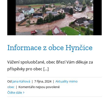
Hynčice
Informace z obce Hynčice
Vážení spoluobčané, obec Březí Vám děkuje za
příspěvky pro obec [...]
Od
Jana Káňová
|
7 října, 2024
|
Aktuality mimo
u
obec
|
Komentáře nejsou povolené
textu
Čtěte dále
s
názvem