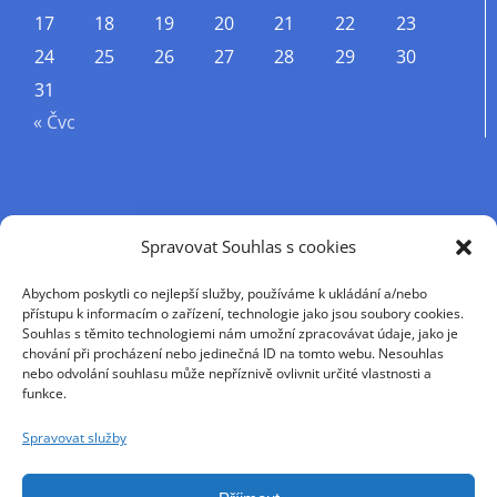
17
18
19
20
21
22
23
24
25
26
27
28
29
30
31
« Čvc
Příjmení
Spravovat Souhlas s cookies
Abychom poskytli co nejlepší služby, používáme k ukládání a/nebo
Křestní jméno
přístupu k informacím o zařízení, technologie jako jsou soubory cookies.
Souhlas s těmito technologiemi nám umožní zpracovávat údaje, jako je
chování při procházení nebo jedinečná ID na tomto webu. Nesouhlas
nebo odvolání souhlasu může nepříznivě ovlivnit určité vlastnosti a
E-mail
funkce.
Spravovat služby
Pokračováním přijímáte zásady ochrany osobních
údajů