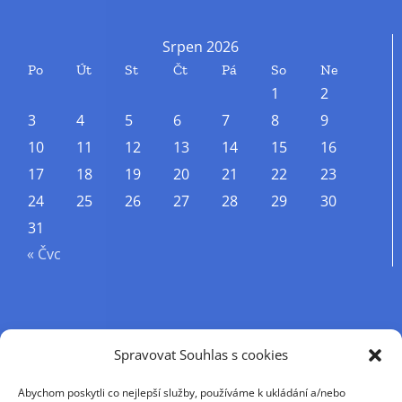
Srpen 2026
Po
Út
St
Čt
Pá
So
Ne
1
2
3
4
5
6
7
8
9
10
11
12
13
14
15
16
17
18
19
20
21
22
23
24
25
26
27
28
29
30
31
« Čvc
Příjmení
Spravovat Souhlas s cookies
Abychom poskytli co nejlepší služby, používáme k ukládání a/nebo
Křestní jméno