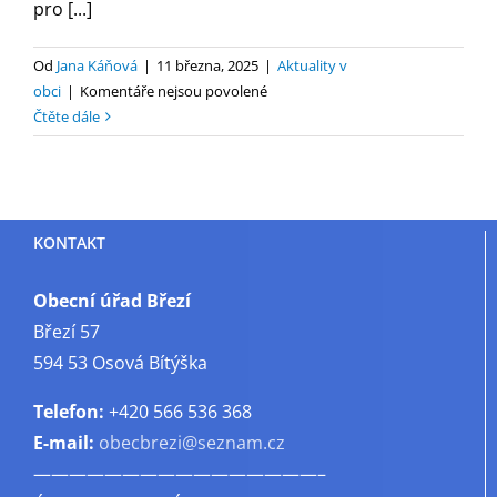
pro [...]
Od
Jana Káňová
|
11 března, 2025
|
Aktuality v
u
obci
|
Komentáře nejsou povolené
textu
Čtěte dále
s
názvem
Rybářský
řád
KONTAKT
Kovářák
2025
Obecní úřad Březí
Březí 57
594 53 Osová Bítýška
Telefon:
+420 566 536 368
E-mail:
obecbrezi@seznam.cz
————————————————–