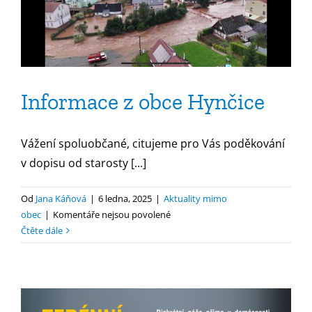
Informace z obce Hynčice
Vážení spoluobčané, citujeme pro Vás poděkování
v dopisu od starosty [...]
Od
Jana Káňová
|
6 ledna, 2025
|
Aktuality mimo
u
obec
|
Komentáře nejsou povolené
textu
Čtěte dále
s
názvem
Informace
z
obce