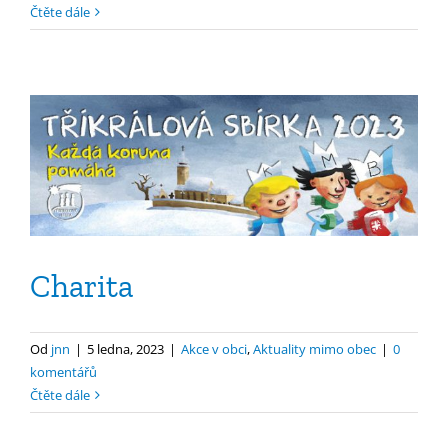
Čtěte dále
Charita
Od
jnn
|
5 ledna, 2023
|
Akce v obci
,
Aktuality mimo obec
|
0
komentářů
Čtěte dále