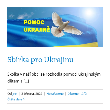
Sbírka pro Ukrajinu
Školka v naší obci se rozhodla pomoci ukrajinským
dětem a [...]
Od
jnn
|
3 března, 2022
|
Nezařazené
|
0 komentářů
Čtěte dále