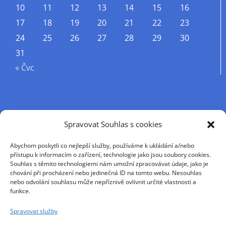
10
11
12
13
14
15
16
17
18
19
20
21
22
23
24
25
26
27
28
29
30
31
« Čvc
Příjmení
Spravovat Souhlas s cookies
Abychom poskytli co nejlepší služby, používáme k ukládání a/nebo
Křestní jméno
přístupu k informacím o zařízení, technologie jako jsou soubory cookies.
Souhlas s těmito technologiemi nám umožní zpracovávat údaje, jako je
chování při procházení nebo jedinečná ID na tomto webu. Nesouhlas
nebo odvolání souhlasu může nepříznivě ovlivnit určité vlastnosti a
E-mail
funkce.
Spravovat služby
Pokračováním přijímáte zásady ochrany osobních