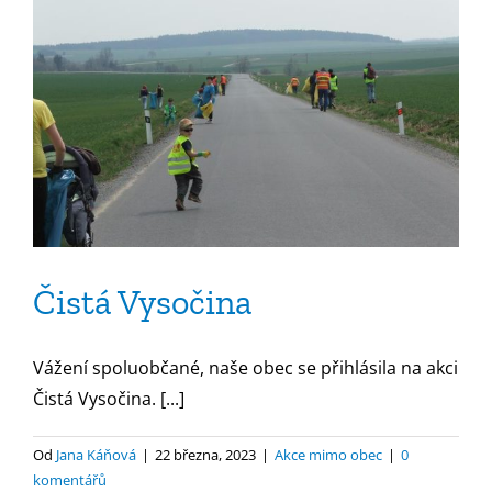
Čistá Vysočina
Vážení spoluobčané, naše obec se přihlásila na akci
Čistá Vysočina. [...]
Od
Jana Káňová
|
22 března, 2023
|
Akce mimo obec
|
0
komentářů