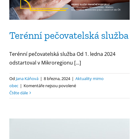
Terénní pečovatelská služba
Terénní pečovatelská služba Od 1. ledna 2024
odstartoval v Mikroregionu [...]
Od
Jana Káňová
|
8 března, 2024
|
Aktuality mimo
u
obec
|
Komentáře nejsou povolené
textu
Čtěte dále
s
názvem
Terénní
pečovatelská
služba