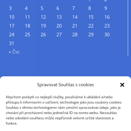
3
4
5
6
7
8
9
10
11
12
13
14
15
16
17
18
19
20
21
22
23
24
25
26
27
28
29
30
31
« Čvc
Příjmení
Spravovat Souhlas s cookies
Abychom poskytli co nejlepší služby, používáme k ukládání a/nebo
Křestní jméno
přístupu k informacím o zařízení, technologie jako jsou soubory cookies.
Souhlas s těmito technologiemi nám umožní zpracovávat údaje, jako je
chování při procházení nebo jedinečná ID na tomto webu. Nesouhlas
nebo odvolání souhlasu může nepříznivě ovlivnit určité vlastnosti a
E-mail
funkce.