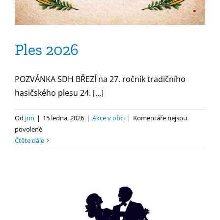
Ples 2026
POZVÁNKA SDH BŘEZÍ na 27. ročník tradičního
hasičského plesu 24. [...]
Od
jnn
|
15 ledna, 2026
|
Akce v obci
|
Komentáře nejsou
u
povolené
textu
Čtěte dále
s
názvem
Ples
2026