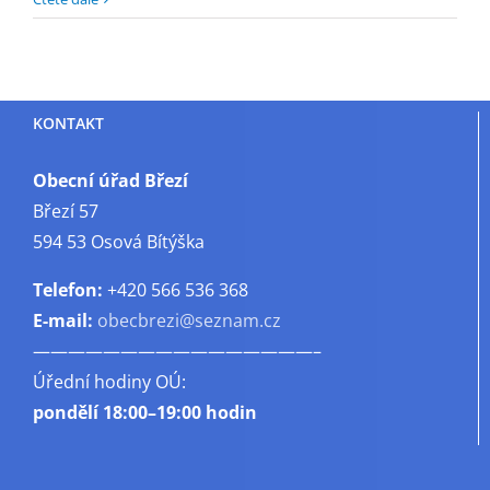
s
názvem
Pozvánka
na
KONTAKT
farní
ples
Obecní úřad Březí
Březí 57
594 53 Osová Bítýška
Telefon:
+420 566 536 368
E-mail:
obecbrezi@seznam.cz
————————————————–
Úřední hodiny OÚ:
pondělí
18:00–19:00 hodin