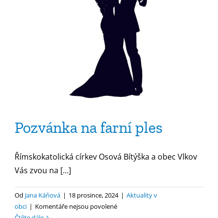
Pozvánka na farní ples
Římskokatolická církev Osová Bítýška a obec Vlkov
Vás zvou na [...]
Od
Jana Káňová
|
18 prosince, 2024
|
Aktuality v
u
obci
|
Komentáře nejsou povolené
textu
Čtěte dále