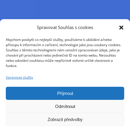
Příjmení
Spravovat Souhlas s cookies
Abychom poskytli co nejlepší služby, používáme k ukládání a/nebo
Křestní jméno
přístupu k informacím o zařízení, technologie jako jsou soubory cookies.
Souhlas s těmito technologiemi nám umožní zpracovávat údaje, jako je
chování při procházení nebo jedinečná ID na tomto webu. Nesouhlas
nebo odvolání souhlasu může nepříznivě ovlivnit určité vlastnosti a
E-mail
funkce.
Spravovat služby
Pokračováním přijímáte zásady ochrany osobních
údajů
Příjmout
Odmítnout
Zobrazit předvolby