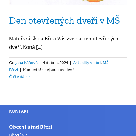
Den otevřených dveří v MŠ
Mateřská škola Březí Vás zve na den otevřených
dveří. Koná [...]
Od
Jana Káňová
|
4 dubna, 2024
|
Aktuality v obci
,
MŠ
u
Březí
|
Komentáře nejsou povolené
textu
Čtěte dále
s
názvem
Den
otevřených
KONTAKT
dveří
v
MŠ
Obecní úřad Březí
Březí 57