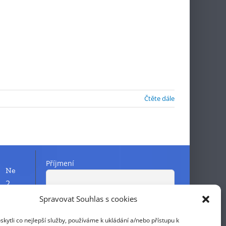
Čtěte dále
Příjmení
Ne
2
9
Spravovat Souhlas s cookies
Křestní jméno
16
ytli co nejlepší služby, používáme k ukládání a/nebo přístupu k