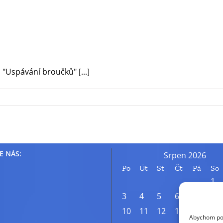
"Uspávání broučků" [...]
E NÁS:
Srpen 2026
Po
Út
St
Čt
Pá
So
1
3
4
5
6
7
8
10
11
12
13
14
15
Abychom posk