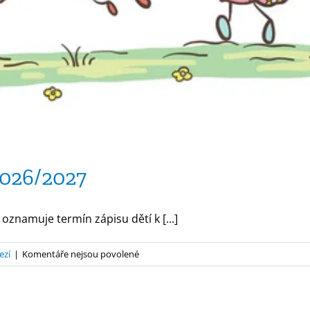
2026/2027
oznamuje termín zápisu dětí k [...]
u
ezí
|
Komentáře nejsou povolené
textu
s
názvem