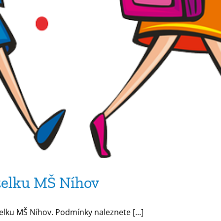
telku MŠ Níhov
elku MŠ Níhov. Podmínky naleznete [...]