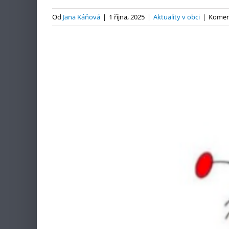
Od
Jana Káňová
|
1 října, 2025
|
Aktuality v obci
|
Komen