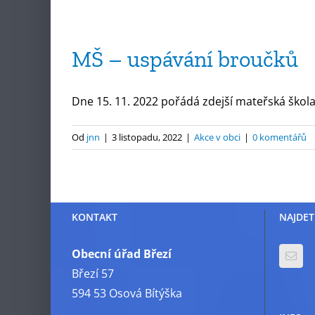
MŠ – uspávání broučků
Dne 15. 11. 2022 pořádá zdejší mateřská škola 
Od
jnn
|
3 listopadu, 2022
|
Akce v obci
|
0 komentářů
KONTAKT
NAJDET
Obecní úřad Březí
Březí 57
594 53 Osová Bítýška