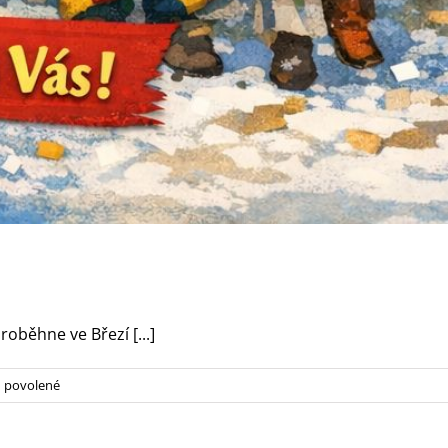
oběhne ve Březí [...]
u
 povolené
textu
s