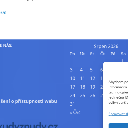
tářů
E NÁS:
Srpen 2026
Po
Út
St
Čt
Pá
So
1
3
4
5
6
7
8
10
11
12
13
14
15
Abychom posk
17
18
19
20
21
22
informacím o
technologie
24
25
26
27
28
29
jedinečná I
šení o přístupnosti webu
ovlivnit urči
31
« Čvc
Spravovat s