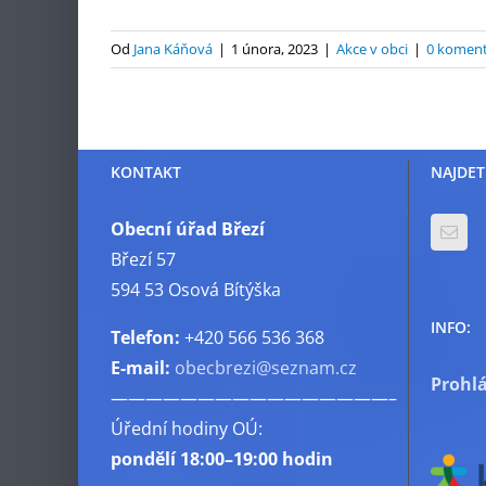
Od
Jana Káňová
|
1 února, 2023
|
Akce v obci
|
0 komen
KONTAKT
NAJDET
Obecní úřad Březí
Březí 57
594 53 Osová Bítýška
INFO:
Telefon:
+420 566 536 368
E-mail:
obecbrezi@seznam.cz
Prohlá
————————————————–
Úřední hodiny OÚ:
pondělí
18:00–19:00 hodin