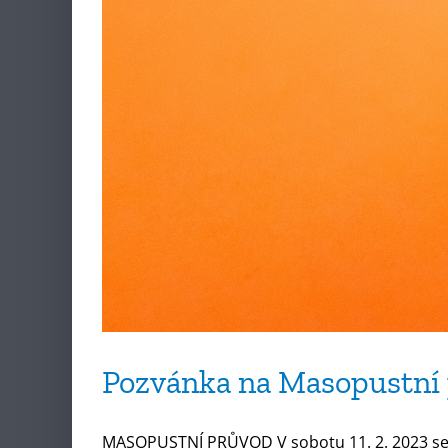
Pozvánka na Masopustní
MASOPUSTNÍ PRŮVOD V sobotu 11. 2. 2023 se b