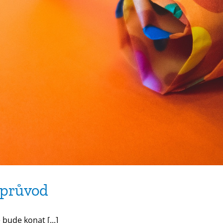
 průvod
ude konat [...]