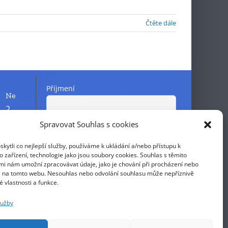
Čtěte dále
Příjmení
Ne
2
9
Spravovat Souhlas s cookies
Křestní jméno
16
ytli co nejlepší služby, používáme k ukládání a/nebo přístupu k
23
 zařízení, technologie jako jsou soubory cookies. Souhlas s těmito
E-mail
mi nám umožní zpracovávat údaje, jako je chování při procházení nebo
30
D na tomto webu. Nesouhlas nebo odvolání souhlasu může nepříznivě
té vlastnosti a funkce.
Pokračováním přijímáte zásady
lužby
ochrany osobních údajů