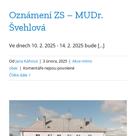
Oznámení ZS – MUDr.
Švehlová
Ve dnech 10. 2. 2025 - 14. 2. 2025 bude [...]
Od
Jana Káňová
|
3 února, 2025
|
Akce mimo
u
obec
|
Komentáře nejsou povolené
textu
Čtěte dále
s
názvem
Oznámení
ZS
–
MUDr.
Švehlová