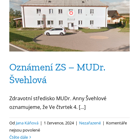
Oznámení ZS – MUDr.
Švehlová
Zdravotní středisko MUDr. Anny Švehlové
oznamujeme, že Ve čtvrtek 4. [...]
Od
Jana Káňová
|
1 července, 2024
|
Nezařazené
|
Komentáře
u
nejsou povolené
textu
Čtěte dále