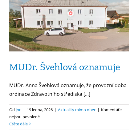
MUDr. Švehlová oznamuje
MUDr. Anna Švehlová oznamuje, že provozní doba
ordinace Zdravotního střediska [...]
Od
jnn
|
19 ledna, 2026
|
Aktuality mimo obec
|
Komentáře
u
nejsou povolené
textu
Čtěte dále
s
názvem