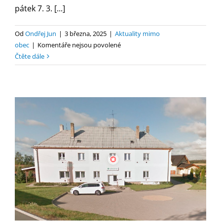
pátek 7. 3. [...]
Od
Ondřej Jun
|
3 března, 2025
|
Aktuality mimo
u
obec
|
Komentáře nejsou povolené
textu
Čtěte dále
s
názvem
Oznámení
ZS
MUDr.
Švehlová