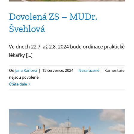
Dovolená ZS – MUDr.
Švehlová
Ve dnech 22.7. až 2.8. 2024 bude ordinace praktické
lékařky [...]
Od
Jana Káňová
|
15 července, 2024
|
Nezařazené
|
Komentáře
u
nejsou povolené
textu
Čtěte dále
s
názvem
Dovolená
ZS
–
MUDr.
Švehlová