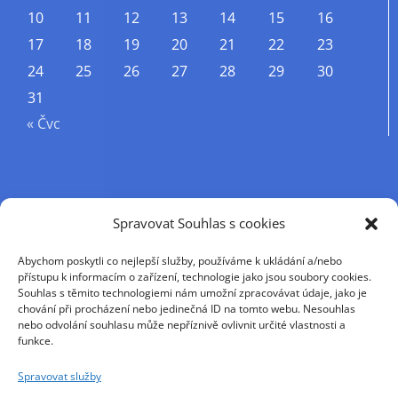
10
11
12
13
14
15
16
17
18
19
20
21
22
23
24
25
26
27
28
29
30
31
« Čvc
Příjmení
Spravovat Souhlas s cookies
Abychom poskytli co nejlepší služby, používáme k ukládání a/nebo
Křestní jméno
přístupu k informacím o zařízení, technologie jako jsou soubory cookies.
Souhlas s těmito technologiemi nám umožní zpracovávat údaje, jako je
chování při procházení nebo jedinečná ID na tomto webu. Nesouhlas
nebo odvolání souhlasu může nepříznivě ovlivnit určité vlastnosti a
E-mail
funkce.
Spravovat služby