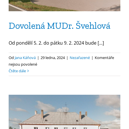
Dovolená MUDr. Švehlová
Od pondělí 5. 2. do pátku 9. 2. 2024 bude [...]
Od
Jana Káňová
|
29 ledna, 2024
|
Nezařazené
|
Komentáře
u
nejsou povolené
textu
Čtěte dále
s
názvem
Dovolená
MUDr.
Švehlová