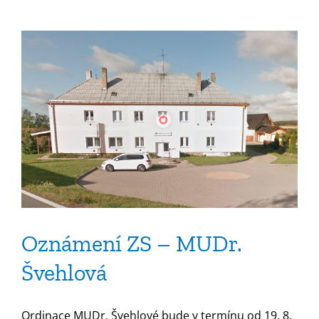
názvem
Oznámení
ZS
–
MUDr.
Švehlová
Oznámení ZS – MUDr.
Švehlová
Ordinace MUDr. Švehlové bude v termínu od 19. 8.