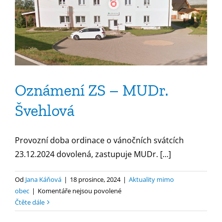
Oznámení ZS – MUDr.
Švehlová
Provozní doba ordinace o vánočních svátcích
23.12.2024 dovolená, zastupuje MUDr. [...]
Od
Jana Káňová
|
18 prosince, 2024
|
Aktuality mimo
u
obec
|
Komentáře nejsou povolené
textu
Čtěte dále
s