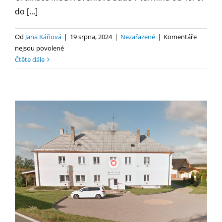
do [...]
Od
Jana Káňová
|
19 srpna, 2024
|
Nezařazené
|
Komentáře
u
nejsou povolené
textu
Čtěte dále
s
názvem
Oznámení
ZS
–
MUDr.
Švehlová