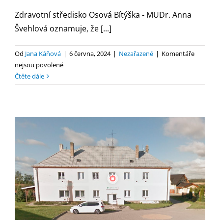
Zdravotní středisko Osová Bítýška - MUDr. Anna
Švehlová oznamuje, že [...]
Od
Jana Káňová
|
6 června, 2024
|
Nezařazené
|
Komentáře
u
nejsou povolené
textu
Čtěte dále
s
názvem
Oznámení
ZS
–
MUDr.
Švehlová