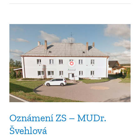
s
názvem
Oznámení
ZS
–
MUDr.
Švehlová
Oznámení ZS – MUDr.
Švehlová