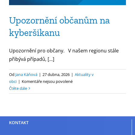
Upozornění občanům na
kyberšikanu
Upozornění pro občany. V našem regionu stále
přibývá případů, [...]
Od
Jana Káňová
|
27 dubna, 2026
|
Aktuality v
u
obci
|
Komentáře nejsou povolené
textu
Čtěte dále
s
názvem
Upozornění
občanům
KONTAKT
na
kyberšikanu