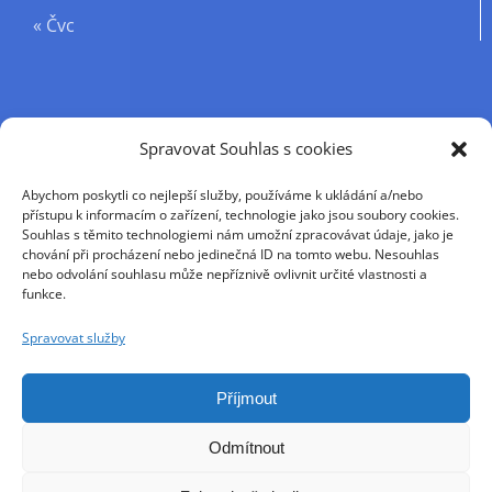
« Čvc
Příjmení
Spravovat Souhlas s cookies
Abychom poskytli co nejlepší služby, používáme k ukládání a/nebo
Křestní jméno
přístupu k informacím o zařízení, technologie jako jsou soubory cookies.
Souhlas s těmito technologiemi nám umožní zpracovávat údaje, jako je
chování při procházení nebo jedinečná ID na tomto webu. Nesouhlas
nebo odvolání souhlasu může nepříznivě ovlivnit určité vlastnosti a
E-mail
funkce.
Spravovat služby
Pokračováním přijímáte zásady ochrany osobních
údajů
Příjmout
Odmítnout