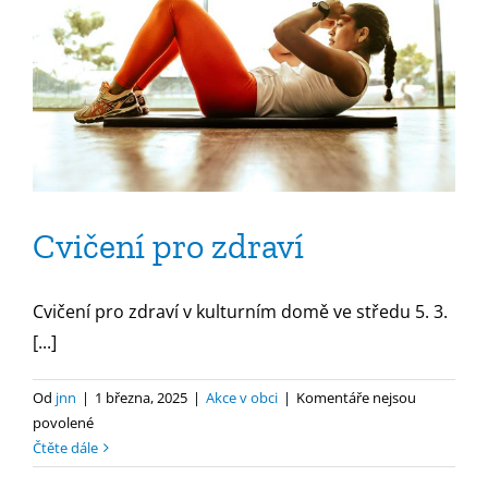
Cvičení pro zdraví
Cvičení pro zdraví v kulturním domě ve středu 5. 3.
[...]
Od
jnn
|
1 března, 2025
|
Akce v obci
|
Komentáře nejsou
u
povolené
textu
Čtěte dále
s