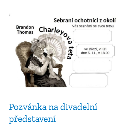
názvem
Cvičení
pro
zdraví
Pozvánka na divadelní
představení