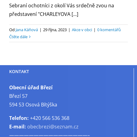
Sebraní ochotníci z okolí Vás srdečně zvou na
představení "CHARLEYOVA [...]
Od
Jana Káňová
|
29 října, 2023
|
Akce v obci
|
0 komentářů
Čtěte dále
KONTAKT
Obecní úřad Březí
Březí 57
594 53 Osová Bítýška
Telefon:
+420 566 536 368
E-mail:
obecbrezi@seznam.cz
————————————————–