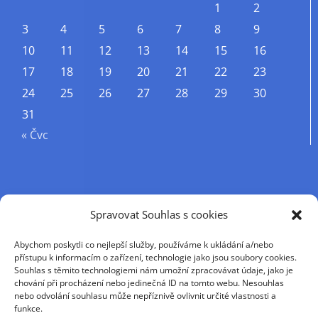
1
2
3
4
5
6
7
8
9
10
11
12
13
14
15
16
17
18
19
20
21
22
23
24
25
26
27
28
29
30
31
« Čvc
Příjmení
Spravovat Souhlas s cookies
Abychom poskytli co nejlepší služby, používáme k ukládání a/nebo
Křestní jméno
přístupu k informacím o zařízení, technologie jako jsou soubory cookies.
Souhlas s těmito technologiemi nám umožní zpracovávat údaje, jako je
chování při procházení nebo jedinečná ID na tomto webu. Nesouhlas
nebo odvolání souhlasu může nepříznivě ovlivnit určité vlastnosti a
E-mail
funkce.