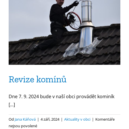
Revize komínů
Dne 7. 9. 2024 bude v naší obci provádět kominík
[...]
Od
Jana Káňová
|
4 září, 2024
|
Aktuality v obci
|
Komentáře
u
nejsou povolené