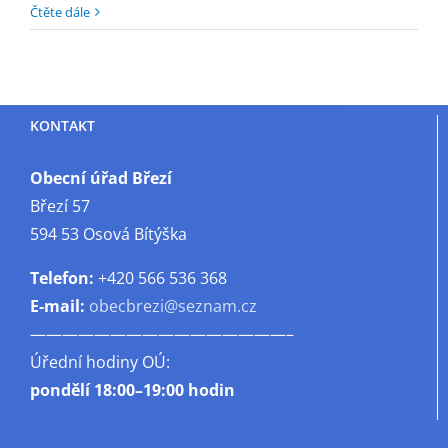
textu
Čtěte dále
s
názvem
Revize
komínů
KONTAKT
Obecní úřad Březí
Březí 57
594 53 Osová Bítýška
Telefon:
+420 566 536 368
E-mail:
obecbrezi@seznam.cz
————————————————–
Úřední hodiny OÚ:
pondělí
18:00–19:00 hodin