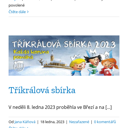
u
povolené
textu
Čtěte dále
s
názvem
Tříkrálová
sbírka
2024
Tříkrálová sbírka
V neděli 8. ledna 2023 proběhla ve Březí a na [...]
Od
Jana Káňová
|
18 ledna, 2023
|
Nezařazené
|
0 komentářů