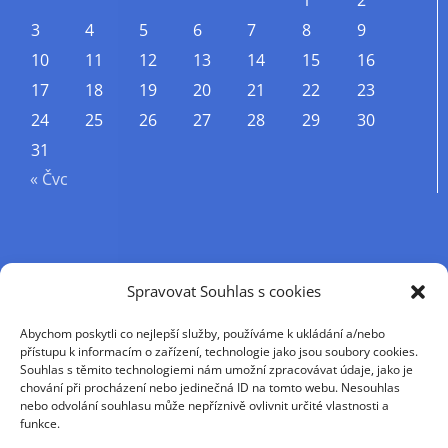
1
2
3
4
5
6
7
8
9
10
11
12
13
14
15
16
17
18
19
20
21
22
23
24
25
26
27
28
29
30
31
« Čvc
Příjmení
Spravovat Souhlas s cookies
Abychom poskytli co nejlepší služby, používáme k ukládání a/nebo
Křestní jméno
přístupu k informacím o zařízení, technologie jako jsou soubory cookies.
Souhlas s těmito technologiemi nám umožní zpracovávat údaje, jako je
chování při procházení nebo jedinečná ID na tomto webu. Nesouhlas
nebo odvolání souhlasu může nepříznivě ovlivnit určité vlastnosti a
E-mail
funkce.