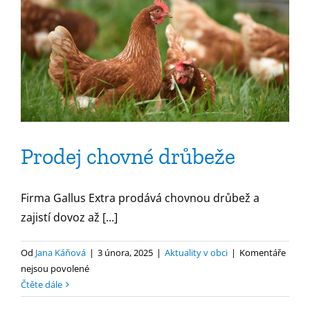
Prodej chovné drůbeže
Firma Gallus Extra prodává chovnou drůbež a
zajistí dovoz až [...]
Od
Jana Káňová
|
3 února, 2025
|
Aktuality v obci
|
Komentáře
u
nejsou povolené
textu
Čtěte dále
s