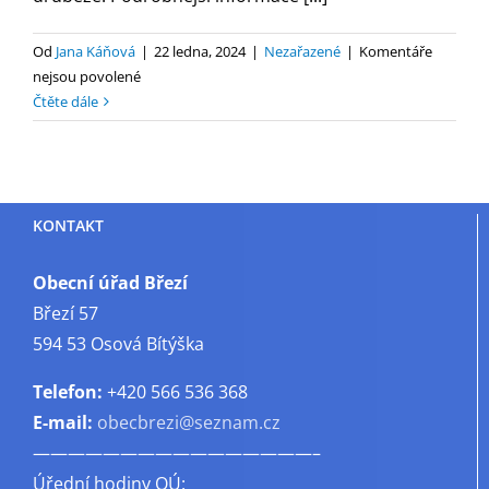
Od
Jana Káňová
|
22 ledna, 2024
|
Nezařazené
|
Komentáře
u
nejsou povolené
textu
Čtěte dále
s
názvem
Prodej
chovné
KONTAKT
drůbeže
Obecní úřad Březí
Březí 57
594 53 Osová Bítýška
Telefon:
+420 566 536 368
E-mail:
obecbrezi@seznam.cz
————————————————–
Úřední hodiny OÚ: