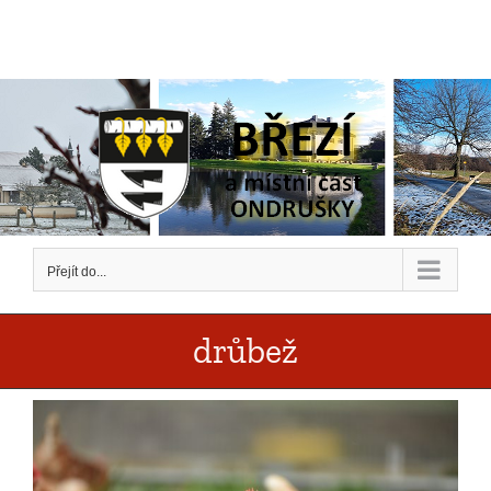
Přeskočit
na
obsah
Přejít do...
drůbež