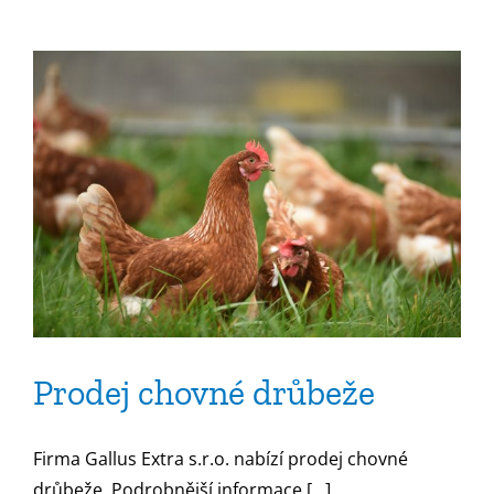
názvem
Prodej
chovné
drůbeže
Prodej chovné drůbeže
Firma Gallus Extra s.r.o. nabízí prodej chovné
drůbeže. Podrobnější informace [...]