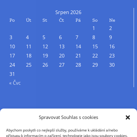
Srpen 2026
Po
Út
St
Čt
Pá
So
Ne
1
2
3
4
5
6
7
8
9
10
11
12
13
14
15
16
17
18
19
20
21
22
23
24
25
26
27
28
29
30
31
« Čvc
Příjmení
Spravovat Souhlas s cookies
Abychom poskytli co nejlepší služby, používáme k ukládání a/nebo
Křestní jméno
přístupu k informacím o zařízení, technologie jako jsou soubory cookies.