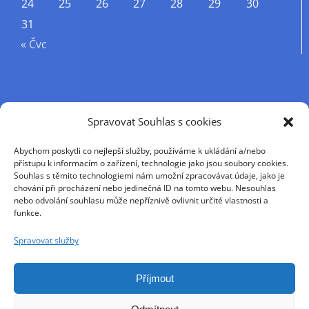
24
25
26
27
28
29
30
31
« Čvc
Příjmení
Spravovat Souhlas s cookies
Abychom poskytli co nejlepší služby, používáme k ukládání a/nebo
Křestní jméno
přístupu k informacím o zařízení, technologie jako jsou soubory cookies.
Souhlas s těmito technologiemi nám umožní zpracovávat údaje, jako je
chování při procházení nebo jedinečná ID na tomto webu. Nesouhlas
nebo odvolání souhlasu může nepříznivě ovlivnit určité vlastnosti a
E-mail
funkce.
Spravovat služby
Pokračováním přijímáte zásady ochrany osobních
údajů
Příjmout