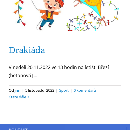
Drakiáda
V neděli 20.11.2022 ve 13 hodin na letišti Březí
(betonová [...]
Od
jnn
|
5 listopadu, 2022
|
Sport
|
0 komentářů
Čtěte dále
KONTAKT