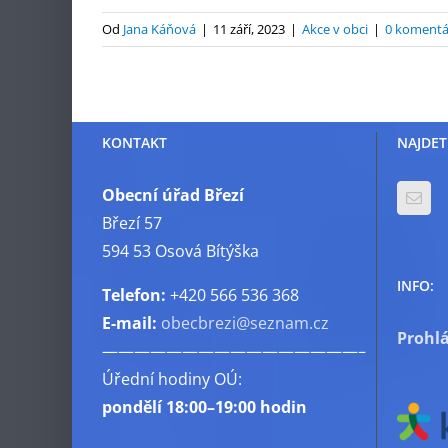
Od
Jana Káňová
|
11 září, 2023
|
Akce v obci
|
0 komentá
KONTAKT
NAJDET
Obecní úřad Březí
Březí 57
594 53 Osová Bítýška
INFO:
Telefon:
+420 566 536 368
E-mail:
obecbrezi@seznam.cz
Prohlá
————————————————–
Úřední hodiny OÚ:
pondělí
18:00–19:00 hodin