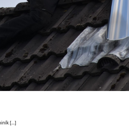
ík [...]