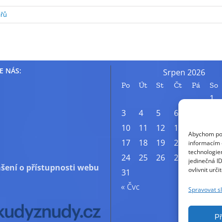
řů
E NÁS:
Srpen 2026
Po
Út
St
Čt
Pá
So
1
3
4
5
6
7
8
10
11
12
13
14
15
Abychom posk
17
18
19
20
21
22
informacím o
technologie
24
25
26
27
28
29
jedinečná I
šení o přístupnosti webu
ovlivnit urči
31
« Čvc
Spravovat s
Př