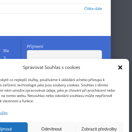
Čtěte dále
Příjmení
Ne
2
9
Spravovat Souhlas s cookies
Křestní jméno
16
ytli co nejlepší služby, používáme k ukládání a/nebo přístupu k
23
 zařízení, technologie jako jsou soubory cookies. Souhlas s těmito
E-mail
mi nám umožní zpracovávat údaje, jako je chování při procházení nebo
30
D na tomto webu. Nesouhlas nebo odvolání souhlasu může nepříznivě
té vlastnosti a funkce.
Pokračováním přijímáte zásady
lužby
ochrany osobních údajů
íjmout
Odmítnout
Zobrazit předvolby