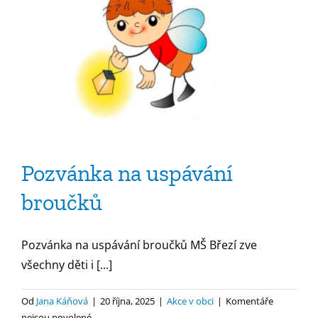
Pozvánka na uspávání
broučků
Pozvánka na uspávání broučků MŠ Březí zve
všechny děti i [...]
Od
Jana Káňová
|
20 října, 2025
|
Akce v obci
|
Komentáře
u
nejsou povolené