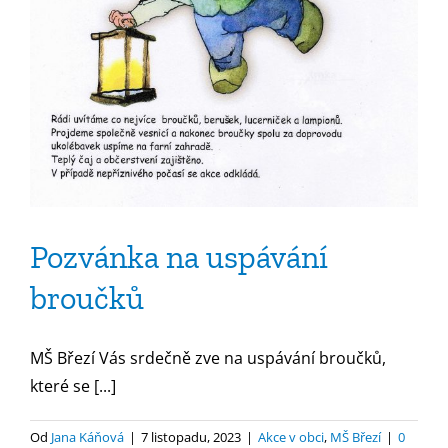
Pozvánka na uspávání
broučků
MŠ Březí Vás srdečně zve na uspávání broučků,
které se [...]
Od
Jana Káňová
|
7 listopadu, 2023
|
Akce v obci
,
MŠ Březí
|
0