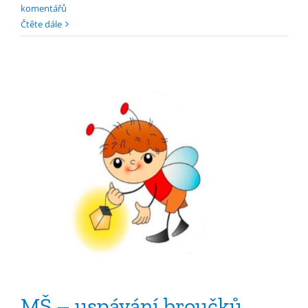
komentářů
Čtěte dále
MŠ – uspávání broučků