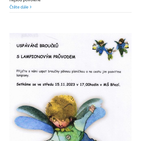
textu
Čtěte dále
s
názvem
Pozvánka
na
uspávání
broučků