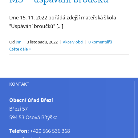
Dne 15. 11. 2022 pořádá zdejší mateřská škola
"Uspávání broučků" [...]
Od
jnn
|
3 listopadu, 2022
|
Akce v obci
|
0 komentářů
Čtěte dále
KONTAKT
Obecní úřad Březí
Březí 57
594 53 Osová Bítýška
Telefon:
+420 566 536 368