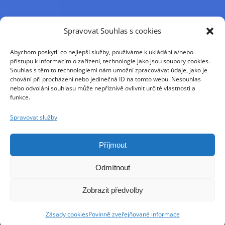
Příjmení
Spravovat Souhlas s cookies
Abychom poskytli co nejlepší služby, používáme k ukládání a/nebo
Křestní jméno
přístupu k informacím o zařízení, technologie jako jsou soubory cookies.
Souhlas s těmito technologiemi nám umožní zpracovávat údaje, jako je
chování při procházení nebo jedinečná ID na tomto webu. Nesouhlas
nebo odvolání souhlasu může nepříznivě ovlivnit určité vlastnosti a
E-mail
funkce.
Spravovat služby
Pokračováním přijímáte zásady ochrany osobních
údajů
Příjmout
Odmítnout
Zobrazit předvolby
Zásady cookies
Povinně zveřejňované informace
Copyright jnn 2021 - 2025 | All Rights Reserved