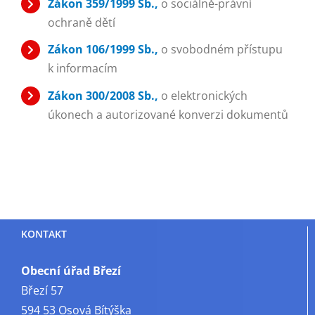
Zákon 359/1999 Sb.,
o sociálně-právní
ochraně dětí
Zákon 106/1999 Sb.,
o svobodném přístupu
k informacím
Zákon 300/2008 Sb.,
o elektronických
úkonech a autorizované konverzi dokumentů
KONTAKT
Obecní úřad Březí
Březí 57
594 53 Osová Bítýška