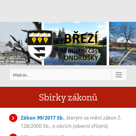
Přeskočit
na
obsah
Přejít do...
Sbírky zákonů
Zákon 99/2017 Sb.
, kterým se mění zákon č.
128/2000 Sb., o obcích (obecní zřízení)