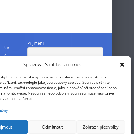
Příjmení
Ne
2
9
Spravovat Souhlas s cookies
Křestní jméno
16
ytli co nejlepší služby, používáme k ukládání a/nebo přístupu k
23
 zařízení, technologie jako jsou soubory cookies. Souhlas s těmito
E-mail
mi nám umožní zpracovávat údaje, jako je chování při procházení nebo
30
D na tomto webu. Nesouhlas nebo odvolání souhlasu může nepříznivě
té vlastnosti a funkce.
Pokračováním přijímáte zásady
lužby
ochrany osobních údajů
íjmout
Odmítnout
Zobrazit předvolby