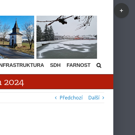
Toggle
Sliding
Bar
Area
INFRASTRUKTURA
SDH
FARNOST
m 2024
Předchozí
Další