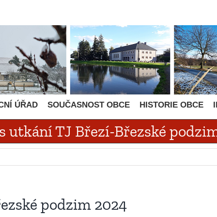
CNÍ ÚŘAD
SOUČASNOST OBCE
HISTORIE OBCE
s utkání TJ Březí-Březské podzi
Březské podzim 2024