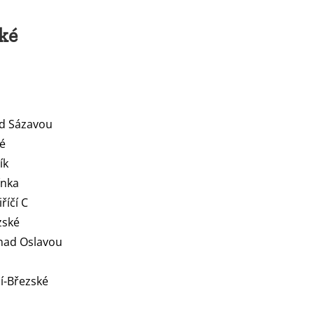
ské
ad Sázavou
ké
ík
ínka
říčí C
zské
 nad Oslavou
zí-Březské