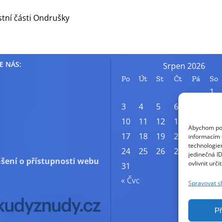
stní části Ondrušky
E NÁS:
Srpen 2026
Po
Út
St
Čt
Pá
So
1
3
4
5
6
7
8
10
11
12
13
14
15
Abychom posk
17
18
19
20
21
22
informacím o
technologie
24
25
26
27
28
29
jedinečná I
šení o přístupnosti webu
ovlivnit urči
31
« Čvc
Spravovat s
Př