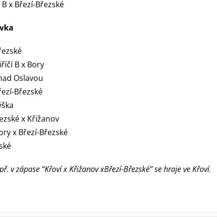
 B x Březí-Březské
avka
Březské
říčí B x Bory
 nad Oslavou
řezí-Březské
ýška
řezské x Křižanov
ory x Březí-Březské
zské
ř. v zápase “Křoví x Křižanov x
Březí-Březské” se hraje ve Křoví.