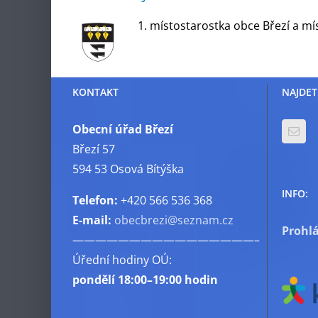
1. místostarostka obce Březí a mí
KONTAKT
NAJDET
Obecní úřad Březí
Březí 57
594 53 Osová Bítýška
INFO:
Telefon:
+420 566 536 368
E-mail:
obecbrezi@seznam.cz
Prohlá
————————————————–
Úřední hodiny OÚ:
pondělí
18:00–19:00 hodin